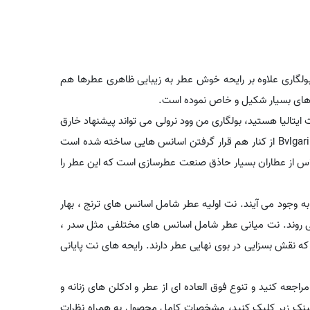
ی را در سال 2019 معرفی کرد. بولگاری علاوه بر رایحه خوش عطر به زیبایی ظاهری عطرها هم
ی های بسیار شکیل و خاص نموده است.
 ایتالیا هستید، بولگاری من وود نرولی می تواند پیشنهاد خارق
العاده ای برای شما باشد. بولگاری من وود نرولی - Bvlgari Man Wood Neroli از کنار هم قرار گرفتن اسانس هایی ساخته شده است
لاس از عطاران بسیار حاذق صنعت عطرسازی است که این عطر را
ه وجود می آیند. نت اولیه عطر شامل اسانس های ترنج ، بهار
ن می روند. نت میانی عطر شامل اسانس های مختلفی مثل سدر ،
ر که نقش بسزایی در بوی نهایی عطر دارند. رایحه های نت پایانی
راجعه کنید و تنوع فوق العاده ای از عطر و ادکلن های زنانه و
ی لینک زیر کلیک کنید، مشخصات کامل محصول به همراه نظرات