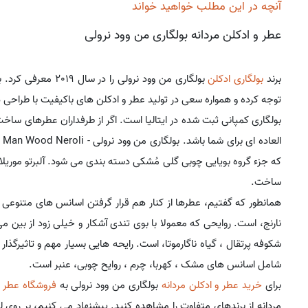
آنچه در این مطلب خواهید خواند
عطر و ادکلن مردانه بولگاری من وود نرولی
برند
بولگاری
ادکلن
بولگاری من وود نرول
توجه کرده و همواره سعی در تولید عطر و ادکلن های باکیفیت با طراح
بولگاری کمپانی ثبت شده در ایتالیا است. اگر از طرفداران عطرهای ساخت
که جزء گروه بویایی چوبی گلی مُشکی دسته بندی می شود. آلبرتو موری
ساخت.
همانطور که گفتیم، عطرها از کنار هم قرار گرفتن اسانس های متنوعی ب
نارنج، است. روایحی که معمولا با بوی تندی آشکار و خیلی زود از بی
شکوفه پرتقال ، گیاه ناگارموتا، است. رایحه هایی بسیار مهم و تاثیرگذا
شامل اسانس های مشک ، کهربا، چرم ، روایح چوبی، عنبر است.
برای
خرید عطر و ادکلن مردانه
بولگاری من وود نرولی به
فروشگاه عطر
م
مردانه از برندهای متفاوت را مشاهده کنید. پیشنهاد می کنیم، بر رو