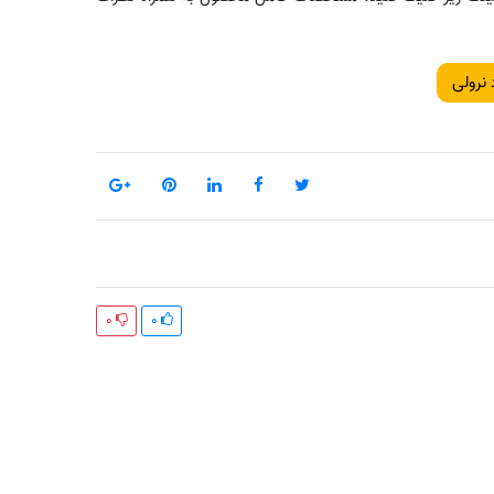
 نرولی
0
0