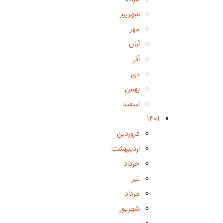
شهریور
مهر
آبان
آذر
دی
بهمن
اسفند
1401
فروردین
اردیبهشت
خرداد
تیر
مرداد
شهریور