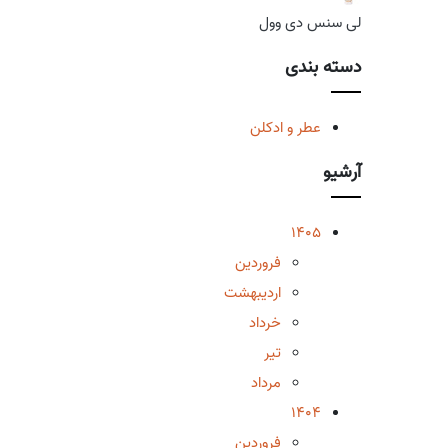
لی سنس دی وول
دسته بندی
عطر و ادکلن
آرشیو
1405
فروردین
اردیبهشت
خرداد
تیر
مرداد
1404
فروردین