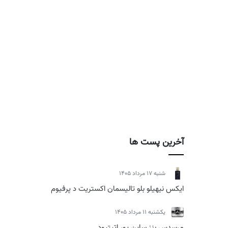
آخرین پست ها
شنبه 17 مرداد 1405
ایکس نیهیلو بلو تالیسمان اکستریت د پرفیوم
يكشنبه 11 مرداد 1405
مرسدس بنز ساین یور اتیتیود