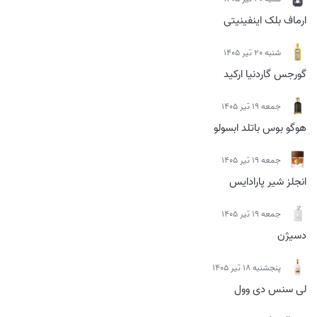
ارماف بلک اینفینیتی
شنبه 20 تیر 1405
گورجس گاردنیا ارکید
جمعه 19 تیر 1405
هوگو بوس باتلد ابسولو
جمعه 19 تیر 1405
انجلز شیر پارادایس
جمعه 19 تیر 1405
دسیژن
پنجشنبه 18 تیر 1405
لی سنس دی وول