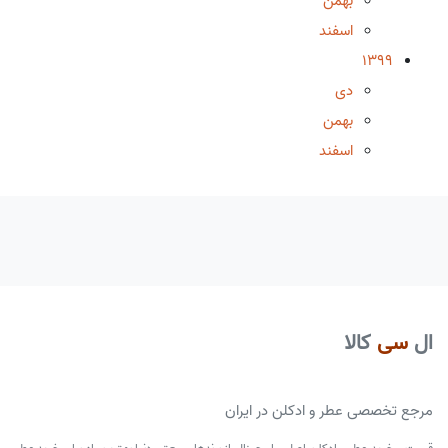
بهمن
اسفند
1399
دی
بهمن
اسفند
ال
سی
کالا
مرجع تخصصی عطر و ادکلن در ایران