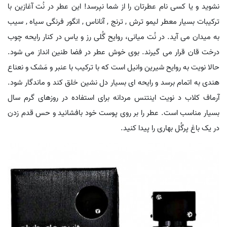
نشوید و یا کسی نام عطرتان را از شما نپرسد! این عطر در نُت آغازین با
ترکیبات بسیار معطر لیمو ترش , ترنج , آناناس , انگور فرنگی سیاه , سیب
به میدان می آید. در نُت میانی، روایح گُلی رز و یاس در کنار رایحه چوب
درخت قان قرار می گیرند. بوی خوش عطر در فضا طنین انداز می شود.
حالا نویت به روایح شیرین وانیل است که با ترکیب با عنبر و مَشک و نعناع
هندی به اتمام برسد و رایحه ای بسیار دل نشین خلق کند و ماندگار شود.
آرماف کلاب د نویت اینتنس مردانه برای استفاده در روزهای گرم سال
بسیار مناسب است. عطر را بر روی پوست خود بافشانید و حس قدم زدن
در یک باغ پرگُل بهاری را پیدا کنید.