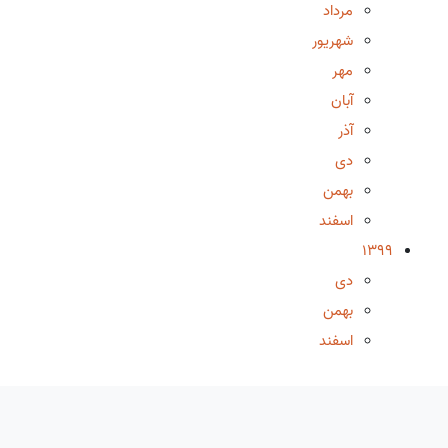
مرداد
شهریور
مهر
آبان
آذر
دی
بهمن
اسفند
1399
دی
بهمن
اسفند