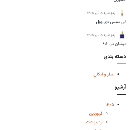
پنجشنبه 18 تیر 1405
لی سنس دی وول
پنجشنبه 18 تیر 1405
نیشان بی 612
دسته بندی
عطر و ادکلن
آرشیو
1405
فروردین
اردیبهشت