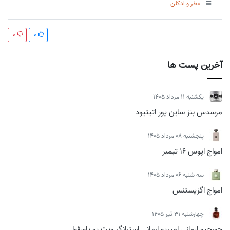
عطر و ادکلن
0
0
آخرین پست ها
يكشنبه 11 مرداد 1405
مرسدس بنز ساین یور اتیتیود
پنجشنبه 08 مرداد 1405
امواج اپوس 16 تیمبر
سه شنبه 06 مرداد 1405
امواج اگزیستنس
چهارشنبه 31 تیر 1405
جورجیو ارمانی امپریو ارمانی استرانگر ویت یو پاورفولی