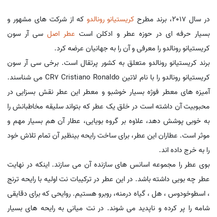
در سال 2017، برند مطرح
کریستیانو رونالدو
که از شرکت های مشهور و
بسیار حرفه ای در حوزه عطر و ادکلن است
عطر اصل
سی آر سون
کریستیانو رونالدو را معرفی و آن را به جهانیان عرضه کرد.
برند کریستیانو رونالدو متعلق به کشور پرتقال است. برخی سی آر سون
کریستیانو رونالدو را با نام لاتین CR7 Cristiano Ronaldo می شناسند.
آمیزه های معطر فوژه بسیار خوشبو و معطر این عطر نقش بسزایی در
محبوبیت آن داشته است در خلق یک عطر که بتواند سلیقه مخاطبانش را
به خوبی پوشش دهد، علاوه بر گروه بویایی، عطار آن هم بسیار مهم و
موثر است. عطاران این عطر، برای ساخت رایحه بینظیر آن تمام تلاش خود
را به خرج داده اند.
بوی عطر را مجموعه اسانس های سازنده آن می سازند. اینکه در نهایت
عطر چه بویی داشته باشد. در این عطر در ترکیبات نت اولیه با رایحه ترنج
، اسطوخودوس ، هل ، گیاه درمنه، روبرو هستیم. روایحی که برای دقایقی
شامه را پر کرده و ناپدید می شوند. در نت میانی به رایحه های بسیار