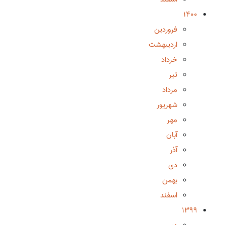
1400
فروردین
اردیبهشت
خرداد
تیر
مرداد
شهریور
مهر
آبان
آذر
دی
بهمن
اسفند
1399