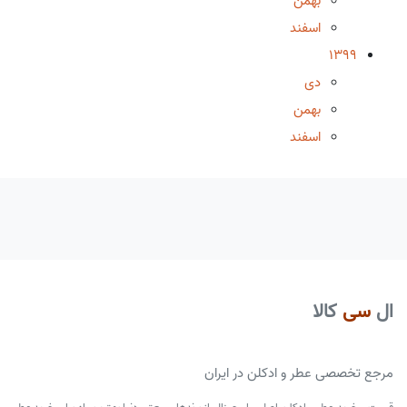
بهمن
اسفند
1399
دی
بهمن
اسفند
ال
سی
کالا
مرجع تخصصی عطر و ادکلن در ایران