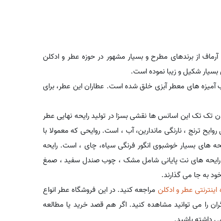
رماف از برندهای مطرح و بسیار مشهور در حوزه عطر و ادکلن
بسیار شکیل و زیبا نموده است.
ب هوس بلانچ یا Derby Club House Blanche از ترکیب آمیزه های معطر آبزی خلق شده است. عطاران این عطر، برای
ن تک تک این اسانس ها نقشی بسزا در تولید رایحه نهایی عطر
ایح ترنج ، نارنگی ماندارین، آب ، است. روایحی که معمولا با
حه های بسیار خوشبوی انگور فرنگی سیاه، چای ، است. رایحه
ند. رایحه های نت پایانی شامل مشک ، چوب صندل سفید ، صمغ
ود به جا می گذارند.
اینترنتی عطر و ادکلن
مراجعه کنید. در این فروشگاه عطر انواع
 گران را می توانید مشاهده کنید. اگر هم قصد خرید یا مطالعه
ی داشته باشید.