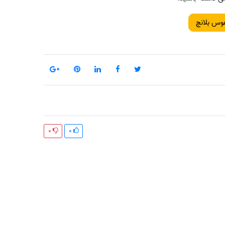
وس بلانچ
0
0