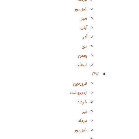
شهریور
مهر
آبان
آذر
دی
بهمن
اسفند
1401
فروردین
اردیبهشت
خرداد
تیر
مرداد
شهریور