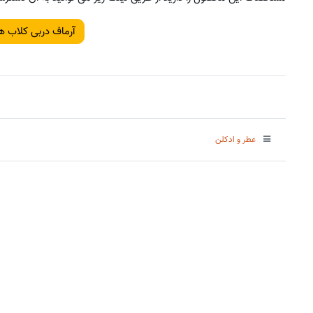
آرماف دربی کلاب ه
عطر و ادکلن