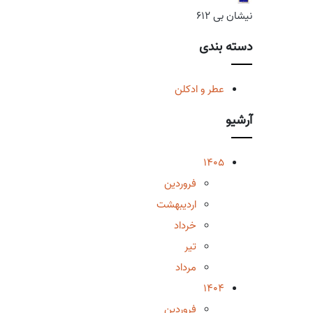
نیشان بی 612
دسته بندی
عطر و ادکلن
آرشیو
1405
فروردین
اردیبهشت
خرداد
تیر
مرداد
1404
فروردین