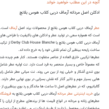
آنچه در این مطلب خواهید خواند
ادکلن اصل مردانه آرماف دربی کلاب هوس بلانچ
عطر
آرماف دربی کلاب هوس بلانچ از محصولات برند اصل
آرماف
است. آ
است که همواره سعی در تولید عطر و ادکلن های باکیفیت با طراحی های 
آرماف دربی کلا
ساخت رایحه بینظیر آن تمام تلاش خود را به خرج داده اند.
عطرها ترکیبی خارق العاده از عناصر متفاوت هستند. کنار هم چیده شد
که معمولاً خاص و بسیار منحصر به فرد است دارد. نت اولیه عطر شامل رو
بوی تندی آشکار و خیلی زود از بین می روند. نت میانی عطر شامل رای
هایی بسیار مهم و تاثیر گذار که نقش بسزایی در بوی نهایی عطر دار
گالبانیوم، که در عطرهای اصل تا ساعت ها ماندگار و رد بوی بینظیری از خ
برای
خرید اینترنتی عطر مردانه
آرماف دربی کلاب هوس بلانچ به
فروشگاه 
عطرهای زنانه و مردانه در انواع قیمت ها از برندهای مطرح از ارزان را
مشخصات این محصول را دارید از طریق لینک زیر می توانید به آن دسترس