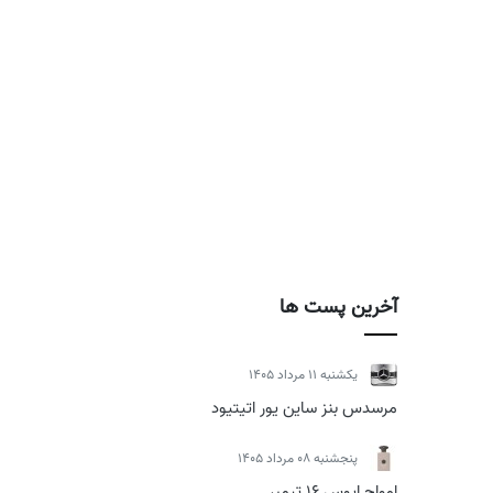
آخرین پست ها
يكشنبه 11 مرداد 1405
مرسدس بنز ساین یور اتیتیود
پنجشنبه 08 مرداد 1405
امواج اپوس 16 تیمبر