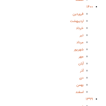
1400
فروردین
اردیبهشت
خرداد
تیر
مرداد
شهریور
مهر
آبان
آذر
دی
بهمن
اسفند
1399