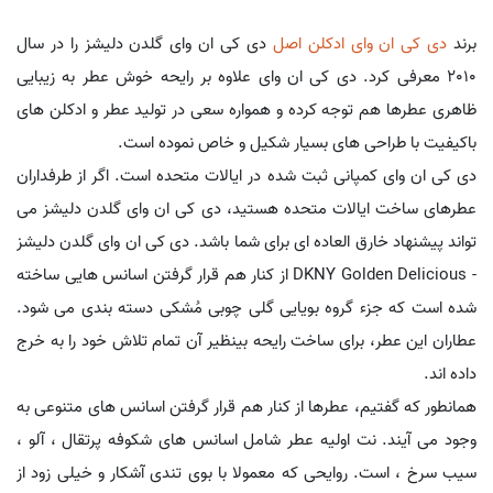
برند
دی کی ان وای
ادکلن اصل
دی کی ان وای گلدن دلیشز را در سال
2010 معرفی کرد. دی کی ان وای علاوه بر رایحه خوش عطر به زیبایی
ظاهری عطرها هم توجه کرده و همواره سعی در تولید عطر و ادکلن های
باکیفیت با طراحی های بسیار شکیل و خاص نموده است.
دی کی ان وای کمپانی ثبت شده در ایالات متحده است. اگر از طرفداران
عطرهای ساخت ایالات متحده هستید، دی کی ان وای گلدن دلیشز می
تواند پیشنهاد خارق العاده ای برای شما باشد. دی کی ان وای گلدن دلیشز
- DKNY Golden Delicious از کنار هم قرار گرفتن اسانس هایی ساخته
شده است که جزء گروه بویایی گلی چوبی مُشکی دسته بندی می شود.
عطاران این عطر، برای ساخت رایحه بینظیر آن تمام تلاش خود را به خرج
داده اند.
همانطور که گفتیم، عطرها از کنار هم قرار گرفتن اسانس های متنوعی به
وجود می آیند. نت اولیه عطر شامل اسانس های شکوفه پرتقال ، آلو ،
سیب سرخ ، است. روایحی که معمولا با بوی تندی آشکار و خیلی زود از