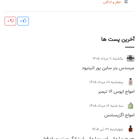
عطر و ادکلن
0
0
آخرین پست ها
يكشنبه 11 مرداد 1405
مرسدس بنز ساین یور اتیتیود
پنجشنبه 08 مرداد 1405
امواج اپوس 16 تیمبر
سه شنبه 06 مرداد 1405
امواج اگزیستنس
چهارشنبه 31 تیر 1405
جورجیو ارمانی امپریو ارمانی استرانگر ویت یو پاورفولی