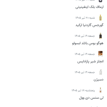
ارماف بلک اینفینیتی
شنبه 20 تیر 1405
گورجس گاردنیا ارکید
جمعه 19 تیر 1405
هوگو بوس باتلد ابسولو
جمعه 19 تیر 1405
انجلز شیر پارادایس
جمعه 19 تیر 1405
دسیژن
پنجشنبه 18 تیر 1405
لی سنس دی وول