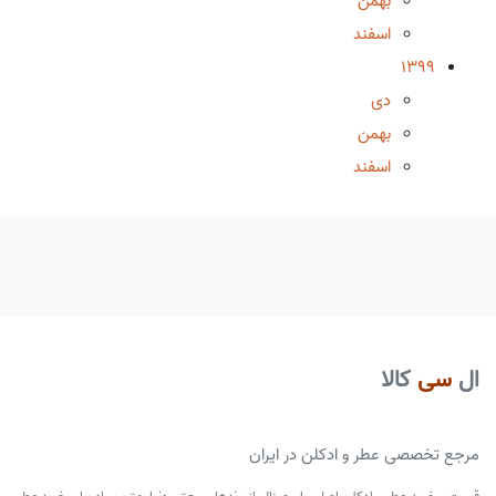
بهمن
اسفند
1399
دی
بهمن
اسفند
ال
سی
کالا
مرجع تخصصی عطر و ادکلن در ایران