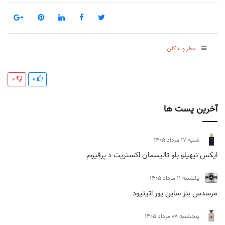
عطر و ادکلن
0
0
آخرین پست ها
شنبه 17 مرداد 1405
ایکس نیهیلو بلو تالیسمان اکستریت د پرفیوم
يكشنبه 11 مرداد 1405
مرسدس بنز ساین یور اتیتیود
پنجشنبه 08 مرداد 1405