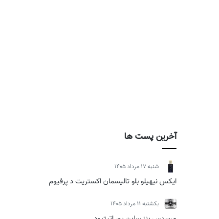
آخرین پست ها
شنبه 17 مرداد 1405
ایکس نیهیلو بلو تالیسمان اکستریت د پرفیوم
يكشنبه 11 مرداد 1405
مرسدس بنز ساین یور اتیتیود