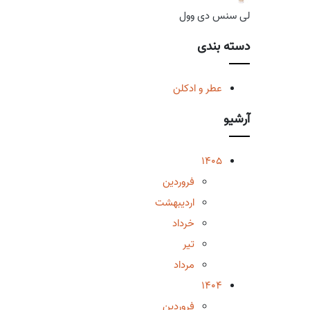
لی سنس دی وول
دسته بندی
عطر و ادکلن
آرشیو
1405
فروردین
اردیبهشت
خرداد
تیر
مرداد
1404
فروردین