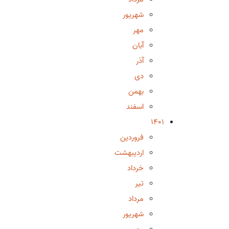
شهریور
مهر
آبان
آذر
دی
بهمن
اسفند
1401
فروردین
اردیبهشت
خرداد
تیر
مرداد
شهریور