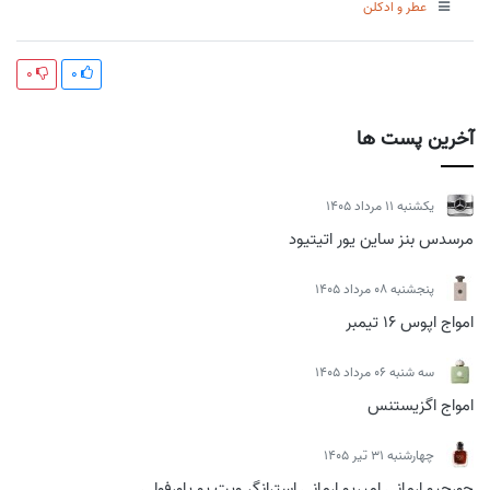
عطر و ادکلن
0
0
آخرین پست ها
يكشنبه 11 مرداد 1405
مرسدس بنز ساین یور اتیتیود
پنجشنبه 08 مرداد 1405
امواج اپوس 16 تیمبر
سه شنبه 06 مرداد 1405
امواج اگزیستنس
چهارشنبه 31 تیر 1405
جورجیو ارمانی امپریو ارمانی استرانگر ویت یو پاورفولی