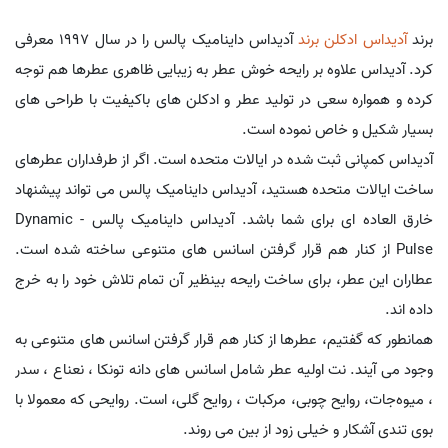
برند
آدیداس
ادکلن برند
آدیداس داینامیک پالس را در سال 1997 معرفی
کرد. آدیداس علاوه بر رایحه خوش عطر به زیبایی ظاهری عطرها هم توجه
کرده و همواره سعی در تولید عطر و ادکلن های باکیفیت با طراحی های
بسیار شکیل و خاص نموده است.
آدیداس کمپانی ثبت شده در ایالات متحده است. اگر از طرفداران عطرهای
ساخت ایالات متحده هستید، آدیداس داینامیک پالس می تواند پیشنهاد
خارق العاده ای برای شما باشد. آدیداس داینامیک پالس - Dynamic
Pulse از کنار هم قرار گرفتن اسانس های متنوعی ساخته شده است.
عطاران این عطر، برای ساخت رایحه بینظیر آن تمام تلاش خود را به خرج
داده اند.
همانطور که گفتیم، عطرها از کنار هم قرار گرفتن اسانس های متنوعی به
وجود می آیند. نت اولیه عطر شامل اسانس های دانه تونکا ، نعناع ، سدر
، میوه‌جات، روایح چوبی، مرکبات ، روایح گلی، است. روایحی که معمولا با
بوی تندی آشکار و خیلی زود از بین می روند.