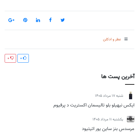
عطر و ادکلن
0
0
آخرین پست ها
شنبه 17 مرداد 1405
ایکس نیهیلو بلو تالیسمان اکستریت د پرفیوم
يكشنبه 11 مرداد 1405
مرسدس بنز ساین یور اتیتیود