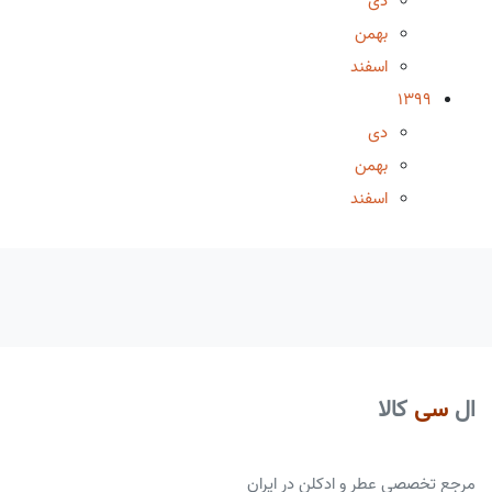
دی
بهمن
اسفند
1399
دی
بهمن
اسفند
ال
سی
کالا
مرجع تخصصی عطر و ادکلن در ایران