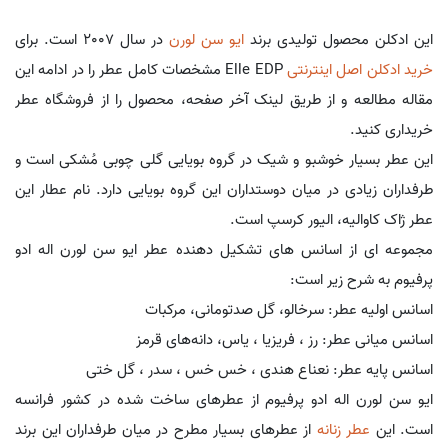
این ادکلن محصول تولیدی برند
ایو سن لورن
در سال 2007 است. برای
خرید ادکلن اصل اینترنتی
Elle EDP مشخصات کامل عطر را در ادامه این
مقاله مطالعه و از طریق لینک آخر صفحه، محصول را از فروشگاه عطر
خریداری کنید.
این عطر بسیار خوشبو و شیک در گروه بویایی گلی چوبی مُشکی است و
طرفداران زیادی در میان دوستداران این گروه بویایی دارد. نام عطار این
عطر ژاک کاوالیه، الیور کرسپ است.
مجموعه ای از اسانس های تشکیل دهنده عطر ایو سن لورن اله ادو
پرفیوم به شرح زیر است:
اسانس اولیه عطر: سرخالو، گل صدتومانی، مرکبات
اسانس میانی عطر: رز ، فریزیا ، یاس، دانه‌های قرمز
اسانس پایه عطر: نعناع هندی ، خس خس ، سدر ، گل ختی
ایو سن لورن اله ادو پرفیوم از عطرهای ساخت شده در کشور فرانسه
است. این
عطر زنانه
از عطرهای بسیار مطرح در میان طرفداران این برند