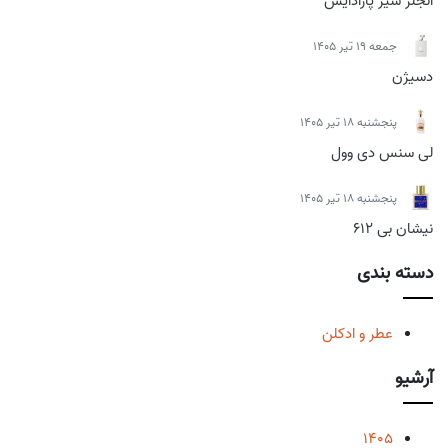
انجلز شیر پارادایس
جمعه 19 تیر 1405
دسیژن
پنجشنبه 18 تیر 1405
لی سنس دی وول
پنجشنبه 18 تیر 1405
نیشان بی 612
دسته بندی
عطر و ادکلن
آرشیو
1405