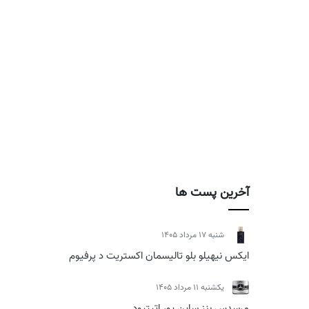
آخرین پست ها
شنبه 17 مرداد 1405
ایکس نیهیلو بلو تالیسمان اکستریت د پرفیوم
يكشنبه 11 مرداد 1405
مرسدس بنز ساین یور اتیتیود