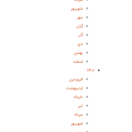
شهریور
مهر
آبان
آذر
دی
بهمن
اسفند
1401
فروردین
اردیبهشت
خرداد
تیر
مرداد
شهریور