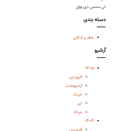
لی سنس دی وول
دسته بندی
عطر و ادکلن
آرشیو
1405
فروردین
اردیبهشت
خرداد
تیر
مرداد
1404
فروردین