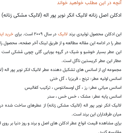
آنچه در این مطلب خواهید خواند
ادکلن اصل زنانه لالیک انکر نویر پور اله (لالیک مشکی زنانه)
این ادکلن محصول تولیدی برند
لالیک
در سال 2009 است. برای
خرید این
عطر را در ادامه این مقاله مطالعه و از طریق لینک آخر صفحه، محصول را 
این عطر بسیار خوشبو و شیک در گروه بویایی گلی چوبی مُشکی است و طر
عطار این عطر کریستین ناگل است.
مجموعه ای از اسانس های تشکیل دهنده عطر لالیک انکر نویر پور اله (ل
اسانس اولیه عطر: ترنج ، فریزیا ، گل ختی
اسانس میانی عطر: رز ، گل اوسمانتوس ، ترکیب کفالیس
اسانس پایه عطر: مشک ، خس خس ، سدر
لالیک انکر نویر پور اله (لالیک مشکی زنانه) از عطرهای ساخت شده د
میان طرفداران این برند است.
برای مشاهده قیمت انواع عطر ادکلن های اصل و برند و روز دنیا بر روی 
مقایسه کنید.