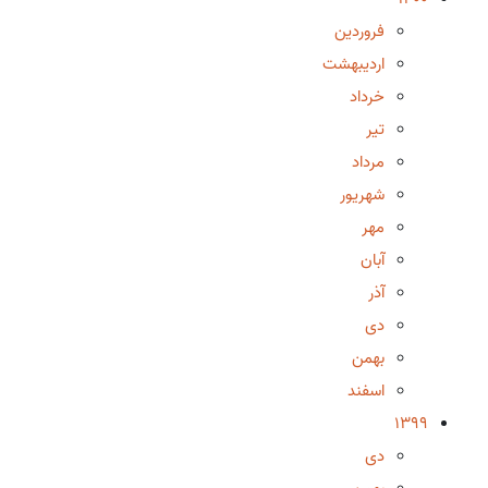
فروردین
اردیبهشت
خرداد
تیر
مرداد
شهریور
مهر
آبان
آذر
دی
بهمن
اسفند
1399
دی