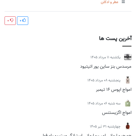
عطر و ادکلن
0
0
آخرین پست ها
يكشنبه 11 مرداد 1405
مرسدس بنز ساین یور اتیتیود
پنجشنبه 08 مرداد 1405
امواج اپوس 16 تیمبر
سه شنبه 06 مرداد 1405
امواج اگزیستنس
چهارشنبه 31 تیر 1405
جورجیو ارمانی امپریو ارمانی استرانگر ویت یو پاورفولی