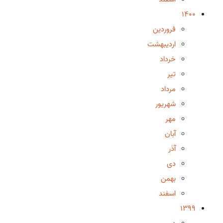
1400
فروردین
اردیبهشت
خرداد
تیر
مرداد
شهریور
مهر
آبان
آذر
دی
بهمن
اسفند
1399