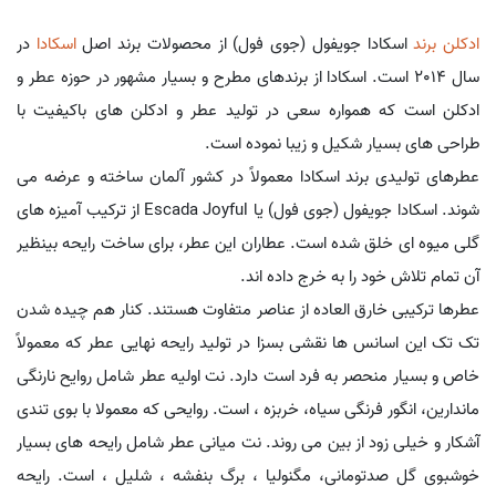
ادکلن برند
اسکادا جویفول (جوی فول) از محصولات برند اصل
اسکادا
در
سال 2014 است. اسکادا از برندهای مطرح و بسیار مشهور در حوزه عطر و
ادکلن است که همواره سعی در تولید عطر و ادکلن های باکیفیت با
طراحی های بسیار شکیل و زیبا نموده است.
عطرهای تولیدی برند اسکادا معمولاً در کشور آلمان ساخته و عرضه می
شوند. اسکادا جویفول (جوی فول) یا Escada Joyful از ترکیب آمیزه های
گلی میوه ای خلق شده است. عطاران این عطر، برای ساخت رایحه بینظیر
آن تمام تلاش خود را به خرج داده اند.
عطرها ترکیبی خارق العاده از عناصر متفاوت هستند. کنار هم چیده شدن
تک تک این اسانس ها نقشی بسزا در تولید رایحه نهایی عطر که معمولاً
خاص و بسیار منحصر به فرد است دارد. نت اولیه عطر شامل روایح نارنگی
ماندارین، انگور فرنگی سیاه، خربزه ، است. روایحی که معمولا با بوی تندی
آشکار و خیلی زود از بین می روند. نت میانی عطر شامل رایحه های بسیار
خوشبوی گل صدتومانی، مگنولیا ، برگ بنفشه ، شلیل ، است. رایحه