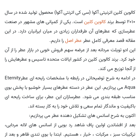
کالوین کلین اترنیتی آکوا (سی کی اترنتی آکوا) محصول تولید شده در سال
2010 توسط برند
کالوین کلین
است. یکی از کمپانی های مشهور در صنعت
عطرسازی که عطرهای آن طرفداران زیادی در میان ایرانیان دارد. در این
مقاله قصد معرفی کامل عطر
عطر اصل
را داریم.
این ادو تویلت مردانه بعد از عرضه سهم فروش خوبی در بازار عطر را از آن
خود کرد. برند کالوین کلین در کشور ایالات متحده تاسیس و عطرهایش را
از آنجا توزیع می کند.
در ادامه به شرح توضیحاتی در رابطه با مشخصات رایحه ای عطرEternity
Aqua می پردازیم. این عطر در دسته عطرهای بسیار خوشبو با پخش بوی
مناسب طبقه بندی می شود. عطرسازان این عطر، برای ساخت رایحه ای
باکیفیت و ماندگار تمام سعی و تلاش خود را به کار بسته اند.
اکنون به شرح اسانس های تشکیل دهنده عطر می پردازیم:
بعد از افشاندن اولین پاف شاهد رد بویی از اسانس های لاله مردابی،
ترکیبات سبز ، مرکبات ، خیار ، هستیم. ابتدا با بوی تندی ظاهر و بعد از