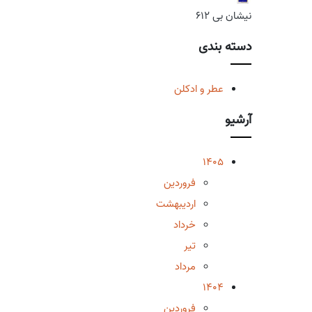
نیشان بی 612
دسته بندی
عطر و ادکلن
آرشیو
1405
فروردین
اردیبهشت
خرداد
تیر
مرداد
1404
فروردین