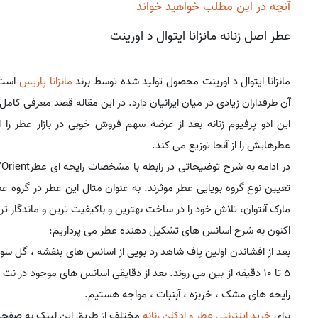
آنچه در این مطلب خواهید خواند
عطر اصل زنانه مانزانا ایتوال د اورینت
مانزانا ایتوال د اورینت محصول تولید شده توسط برند
مانزانا پاریس
است.
آن طرفداران زیادی در میان ایرانیان دارد. در این مقاله قصد معرفی کام
این ادو پرفیوم زنانه بعد از عرضه سهم فروش خوبی در بازار عطر را ا
عطرهایش را از آنجا توزیع می کند.
تعیین نوع گروه بویایی عطر موثرند. به عنوان مثال این عطر در گروه 
مارک آنتوان، تلاش خود را در ساخت بهترین و باکیفیت ترین و ماندگار تر
اکنون به شرح اسانس های تشکیل دهنده عطر می پردازیم:
بعد از افشاندن اولین پاف شاهد رد بویی از اسانس های بنفشه ، گل سوس
5 تا 10 دقیقه از بین می روند. بعد از دقایقی اسانس های موجود در 
رایحه های مشک ، خربزه ، آبنبات ، مواجه هستیم.
برای
خرید اینترنتی عطر و ادکلن زنانه
مختلف از طریق این لینک به صفحه 