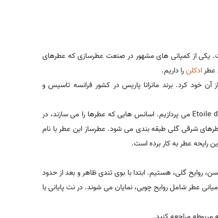
 یکی از کمپانی های مشهور در صنعت عطرسازی که عطرهای
ل عطر
ادکلن
را داریم.
ز آن خود کرد. برند مانزانا پاریس در کشور فرانسه تاسیس و
در ادامه به شرح توضیحاتی در رابطه با مشخصات رایحه ای عطرEtoile d'Orient می پردازیم. اسانس هایی که عطرها را می سازند، در
عطرهای شرقی گلی طبقه بندی می شود. عطرساز این عطر با نام
ین رایحه عطر به کار برده است.
ن، روایح گلی، هستیم. ابتدا با بوی تندی ظاهر و بعد از حدود
نت میانی عطر شامل روایح چوبی، نمایان می شوند. در نت پایانی با
مربوطه مراجعه کنید.