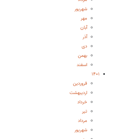
شهریور
مهر
آبان
آذر
دی
بهمن
اسفند
1401
فروردین
اردیبهشت
خرداد
تیر
مرداد
شهریور