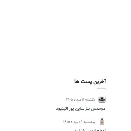
آخرین پست ها
يكشنبه 11 مرداد 1405
مرسدس بنز ساین یور اتیتیود
پنجشنبه 08 مرداد 1405
امواج اپوس 16 تیمبر