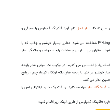
 2017،
عطر اصل
تام فورد فاکینگ فابولوس را معرفی و
این عطر که از کشور ایالات متحده عرضه شد، با نام لاتین F**king Fabulous شناخته می شود. عطری بسیار خوشبو و جذاب که با
د. عطاران این عطر، برای ساخت رایحه خوشبو و ماندگار عطر
سکلاریا، را احساس می کنیم. در ترکیب نت میانی عطر رایحه
 خوشبو در انتها با رایحه های دانه تونکا ، کهربا، چرم ، روایح
طنین انداز می کند.
به
فروشگاه عطر
مراجعه کنید. و لذت یک خرید اینترنتی امن را
فورد فاکینگ فابولوس از طریق لینک زیر اقدام کنید: