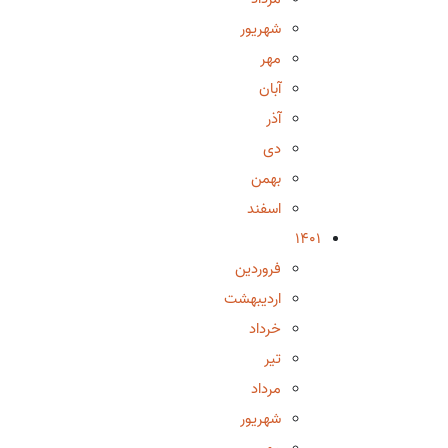
شهریور
مهر
آبان
آذر
دی
بهمن
اسفند
1401
فروردین
اردیبهشت
خرداد
تیر
مرداد
شهریور