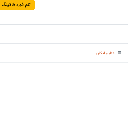
تام فورد فاکینگ 
عطر و ادکلن