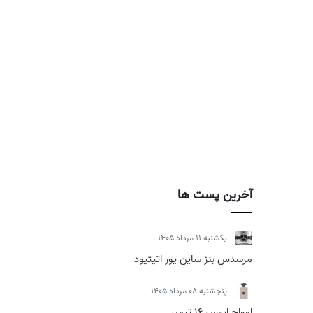
آخرین پست ها
يكشنبه 11 مرداد 1405
مرسدس بنز ساین یور اتیتیود
پنجشنبه 08 مرداد 1405
امواج اپوس 16 تیمبر