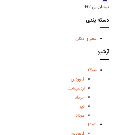
نیشان بی 612
دسته بندی
عطر و ادکلن
آرشیو
1405
فروردین
اردیبهشت
خرداد
تیر
مرداد
1404
فروردین