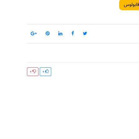
فابولوس
0
0