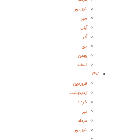
شهریور
مهر
آبان
آذر
دی
بهمن
اسفند
1401
فروردین
اردیبهشت
خرداد
تیر
مرداد
شهریور