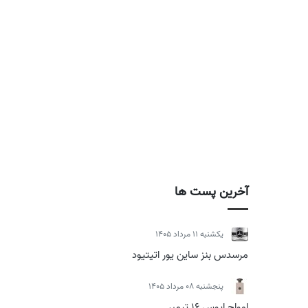
آخرین پست ها
يكشنبه 11 مرداد 1405
مرسدس بنز ساین یور اتیتیود
پنجشنبه 08 مرداد 1405
امواج اپوس 16 تیمبر