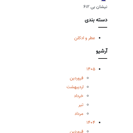
نیشان بی 612
دسته بندی
عطر و ادکلن
آرشیو
1405
فروردین
اردیبهشت
خرداد
تیر
مرداد
1404
فروردین