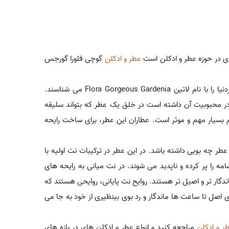
ی در حوزه عطر و ادکلن است
عطر و ادکلن
گوچی فلورا گورجس
برند گوچی متعلق به کشور ایتالیا است. برخی گوچی فلورا گورجس گاردنیا را با نام لاتین Flora Gorgeous Gardenia می شناسند.
ر محبوبیت آن داشته است در خلق یک عطر که بتواند سلیقه
 بسیار مهم و موثر است. عطاران این عطر، برای ساخت رایحه
طر چه بویی داشته باشد. در این عطر در ترکیبات نت اولیه با
امه را پر کرده و ناپدید می شوند. در نت میانی به رایحه های
ندگار تر و اصیل تر هستند. روایح نت پایانی، روایحی هستند که
ی اصل تا ساعت ها ماندگار و رد بوی بینظیری از خود به جا می
ر و ادکلن
مراجعه کنید و انواع عطر و ادکلن های در بازه های