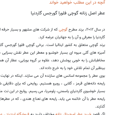
آنچه در این مطلب خواهید خواند
عطر اصل زنانه گوچی فلورا گورجس گاردنیا
در سال 2012، برند مطرح
گوچی
که از شرکت های مشهور و بسیار حرفه ا
گاردنیا را معرفی و آن را به جهانیان عرضه کرد.
آمیزه های گلی میوه ای بسیار خوشبو و معطر این عطر نقش بسزایی د
مخاطبانش را به خوبی پوشش دهد، علاوه بر گروه بویایی، عطار آن هم
بینظیر آن تمام تلاش خود را به خرج داده اند.
بوی عطر را مجموعه اسانس های سازنده آن می سازند. اینکه در نهایت ع
رایحه دانه‌های قرمز ، گلابی ، روبرو هستیم. روایحی که برای دقایقی ش
بسیار خوشبوی گاردنیای یاسمنی، پلومریا، می رسیم. روایح در این نت ما
رایحه عطر با آن خاتمه می یابد. رایحه های نعناع هندی ، که در عطرها
گذارند.
اگر قصد
خرید عطر اورجینال زنانه
مختلف دارید به
فروشگاه اینترنتی عط