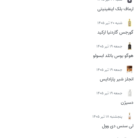
ارماف بلک اینفینیتی
شنبه 20 تیر 1405
گورجس گاردنیا ارکید
جمعه 19 تیر 1405
هوگو بوس باتلد ابسولو
جمعه 19 تیر 1405
انجلز شیر پارادایس
جمعه 19 تیر 1405
دسیژن
پنجشنبه 18 تیر 1405
لی سنس دی وول