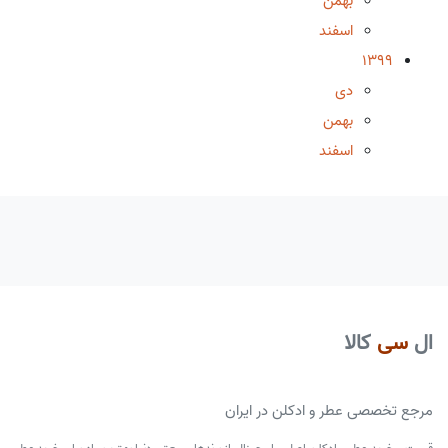
بهمن
اسفند
1399
دی
بهمن
اسفند
ال
سی
کالا
مرجع تخصصی عطر و ادکلن در ایران