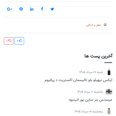
عطر و ادکلن
0
0
آخرین پست ها
شنبه 17 مرداد 1405
ایکس نیهیلو بلو تالیسمان اکستریت د پرفیوم
يكشنبه 11 مرداد 1405
مرسدس بنز ساین یور اتیتیود
پنجشنبه 08 مرداد 1405