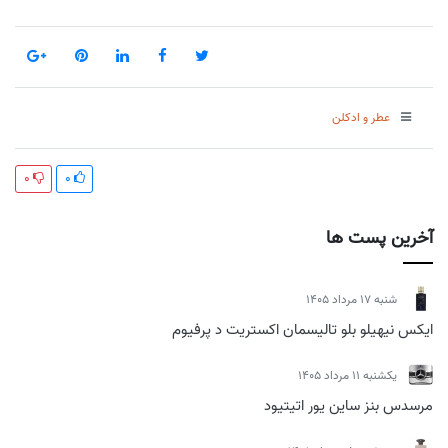
عطر و ادکلن
0
0
آخرین پست ها
شنبه 17 مرداد 1405
ایکس نیهیلو بلو تالیسمان اکستریت د پرفیوم
يكشنبه 11 مرداد 1405
مرسدس بنز ساین یور اتیتیود