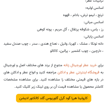
ترکیبات عطر:
اسانس اولیه:
ترنج ، لیمو ترش، بادام ، قهوه
اسانس میانی:
رز ، یاس، شکوفه پرتقال ، گل مریم ، پونه کوهی
اسانس پایانی:
دانه تونکا ، مشک ، کهربا، وانیل ، نعناع هندی ، سدر ، چوب صندل سفید
، دارچین ، چوب کشمیر ، پرالین، کاکائو
برای
خرید عطر اورجینال زنانه
متنوع از برند های مختلف اصل و اورجینال
به
فروشگاه اینترنتی عطر و ادکلن
مراجعه کنید و انواع عطر و ادکلن های
در بازه های قیمتی مختلف را مشاهده کنید. برای مشاهده مشخصات
کاملتر محصول یا مشاهده قیمت آن بر روی لینک زیر کلیک کنید.
کارولینا هررا گود گرل گلوریوس گلد کالکتور ادیشن