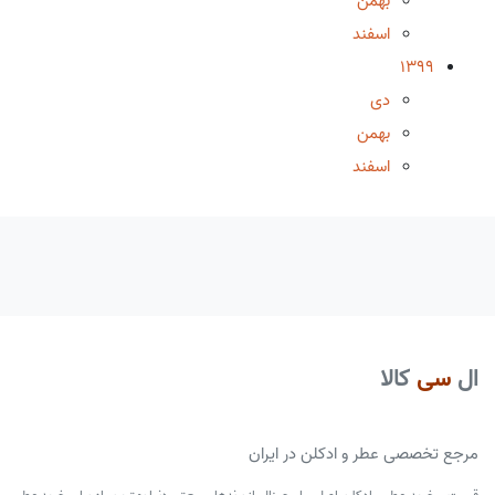
بهمن
اسفند
1399
دی
بهمن
اسفند
ال
سی
کالا
مرجع تخصصی عطر و ادکلن در ایران