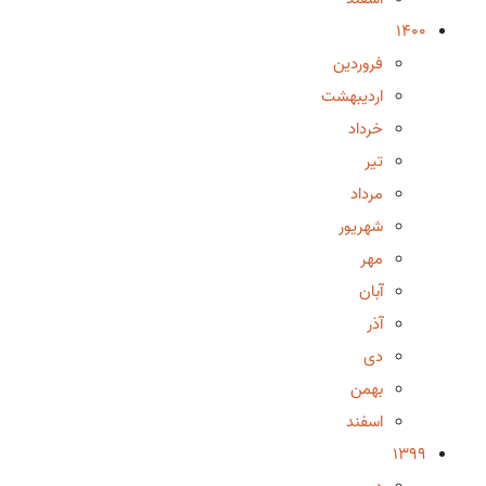
1400
فروردین
اردیبهشت
خرداد
تیر
مرداد
شهریور
مهر
آبان
آذر
دی
بهمن
اسفند
1399