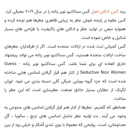
برند
گس
ادکلن اصل
گس سداکتیو نویر زنانه را در سال 2019 معرفی کرد.
گس علاوه بر رایحه خوش عطر به زیبایی ظاهری عطرها هم توجه کرده و
همواره سعی در تولید عطر و ادکلن های باکیفیت با طراحی های بسیار
شکیل و خاص نموده است.
گس کمپانی ثبت شده در ایالات متحده است. اگر از طرفداران عطرهای
ساخت ایالات متحده هستید، گس سداکتیو نویر زنانه می تواند پیشنهاد
خارق العاده ای برای شما باشد. گس سداکتیو نویر زنانه - Guess
Seductive Noir Women از کنار هم قرار گرفتن اسانس هایی ساخته
شده است که جزء گروه بویایی شرقی گلی دسته بندی می شود. لوران
لگرنک از عطاران بسیار حاذق صنعت عطرسازی است که این عطر را
ساخت.
همانطور که گفتیم، عطرها از کنار هم قرار گرفتن اسانس های متنوعی به
وجود می آیند. نت اولیه عطر شامل اسانس های ترنج ، سالویا ، گل
صدتومانی، است. روایحی که معمولا با بوی تندی آشکار و خیلی زود از بین