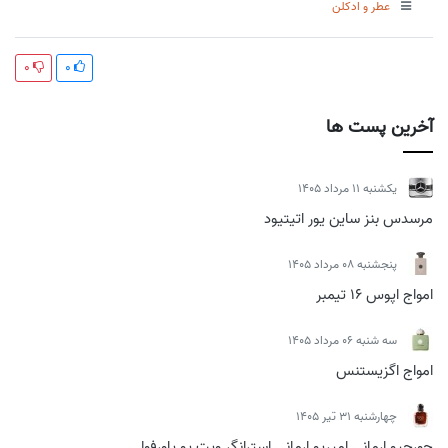
عطر و ادکلن
0
0
آخرین پست ها
يكشنبه 11 مرداد 1405
مرسدس بنز ساین یور اتیتیود
پنجشنبه 08 مرداد 1405
امواج اپوس 16 تیمبر
سه شنبه 06 مرداد 1405
امواج اگزیستنس
چهارشنبه 31 تیر 1405
جورجیو ارمانی امپریو ارمانی استرانگر ویت یو پاورفولی