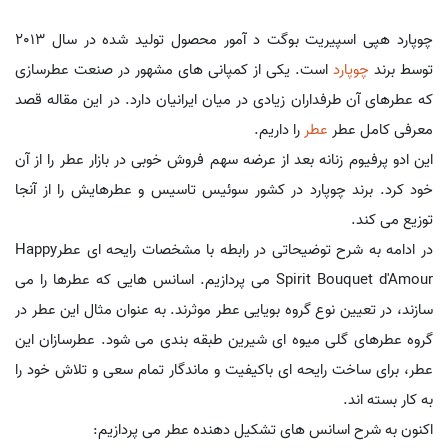
چوپارد هپی اسپیریت بوگت د آمور محصول تولید شده در سال 2013
توسط برند
چوپارد
است. یکی از کمپانی های مشهور در صنعت عطرسازی
که عطرهای آن طرفداران زیادی در میان ایرانیان دارد. در این مقاله قصد
معرفی کامل عطر
عطر
را داریم.
این ادو پرفیوم زنانه بعد از عرضه سهم فروش خوبی در بازار عطر را از آن
خود کرد. برند چوپارد در کشور سوئیس تاسیس و عطرهایش را از آنجا
توزیع می کند.
در ادامه به شرح توضیحاتی در رابطه با مشخصات رایحه ای عطرHappy
Spirit Bouquet d'Amour می پردازیم. اسانس هایی که عطرها را می
سازند، در تعیین نوع گروه بویایی عطر موثرند. به عنوان مثال این عطر در
گروه عطرهای گلی میوه ای شیرین طبقه بندی می شود. عطرسازان این
عطر، برای ساخت رایحه ای باکیفیت و ماندگار تمام سعی و تلاش خود را
به کار بسته اند.
اکنون به شرح اسانس های تشکیل دهنده عطر می پردازیم: