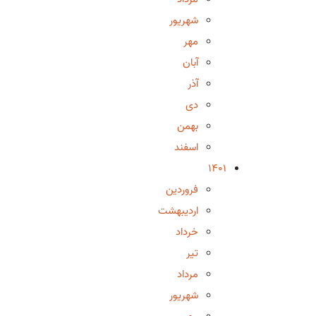
شهریور
مهر
آبان
آذر
دی
بهمن
اسفند
1401
فروردین
اردیبهشت
خرداد
تیر
مرداد
شهریور