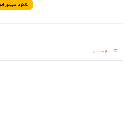
لانکوم هیپنوز ادو
عطر و ادکلن