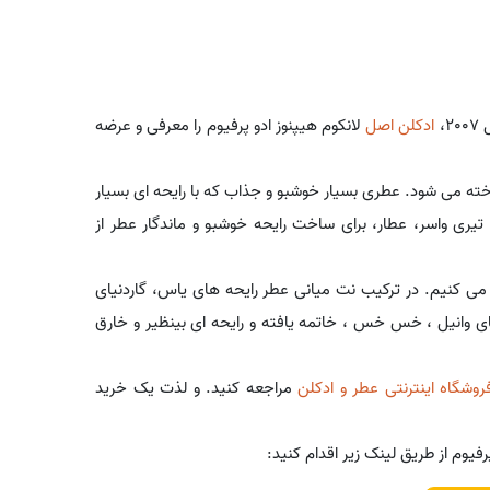
،
ادکلن اصل
لانکوم هیپنوز ادو پرفیوم را معرفی و عرضه
که از کشور فرانسه عرضه شد، با نام لاتین Hypnose EDP شناخته می شود. عطری بسیار خوشبو و جذاب که با رایحه ای بسیار
یری واسر، عطار، برای ساخت رایحه خوشبو و ماندگار عطر از
می کنیم. در ترکیب نت میانی عطر رایحه های یاس، گاردنیای
ای وانیل ، خس خس ، خاتمه یافته و رایحه ای بینظیر و خارق
روشگاه اینترنتی عطر و ادکلن
مراجعه کنید. و لذت یک خرید
فیوم از طریق لینک زیر اقدام کنید: