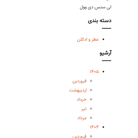
لی سنس دی وول
دسته بندی
عطر و ادکلن
آرشیو
1405
فروردین
اردیبهشت
خرداد
تیر
مرداد
1404
فروردین