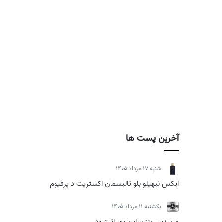
آخرین پست ها
شنبه 17 مرداد 1405
ایکس نیهیلو بلو تالیسمان اکستریت د پرفیوم
يكشنبه 11 مرداد 1405
مرسدس بنز ساین یور اتیتیود