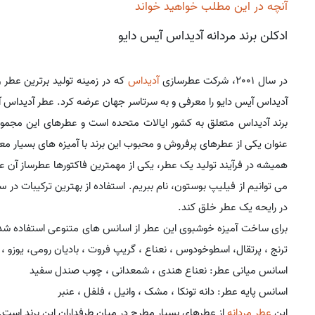
آنچه در این مطلب خواهید خواند
ادکلن برند مردانه آدیداس آیس دایو
در سال 2001، شرکت عطرسازی
آدیداس
که در زمینه تولید برترین عطر
آدیداس آیس دایو را معرفی و به سرتاسر جهان عرضه کرد. عطر آدیداس آیس دایو با نام Ice Dive
برند آدیداس متعلق به کشور ایالات متحده است و عطرهای این مجموعه 
عنوان یکی از عطرهای پرفروش و محبوب این برند با آمیزه های بسیار م
همیشه در فرآیند تولید یک عطر، یکی از مهمترین فاکتورها عطرساز آن عط
می توانیم از فیلیپ بوستون، نام ببریم. استفاده از بهترین ترکیبات 
در رایحه یک عطر خلق کند.
برای ساخت آمیزه خوشبوی این عطر از اسانس های متنوعی استفاده شده 
ترنج ، پرتقال، اسطوخودوس ، نعناع ، گریپ فروت ، بادیان رومی، یوزو ،
اسانس میانی عطر: نعناع هندی ، شمعدانی ، چوب صندل سفید
اسانس پایه عطر: دانه تونکا ، مشک ، وانیل ، فلفل ، عنبر
این
عطر مردانه
از عطرهای بسیار مطرح در میان طرفداران این برند است.