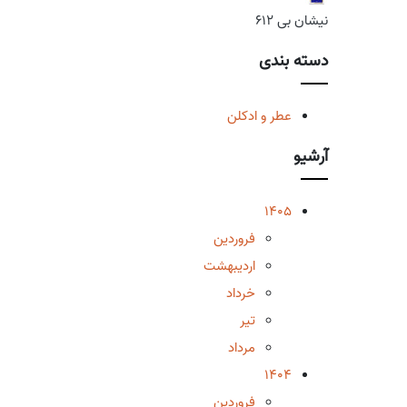
نیشان بی 612
دسته بندی
عطر و ادکلن
آرشیو
1405
فروردین
اردیبهشت
خرداد
تیر
مرداد
1404
فروردین