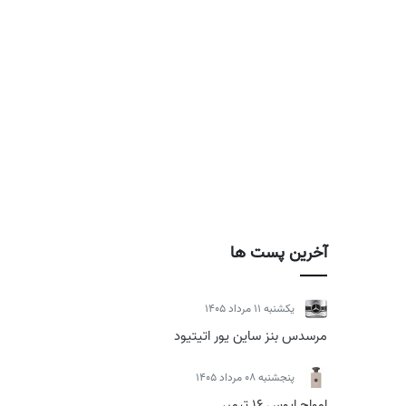
آخرین پست ها
يكشنبه 11 مرداد 1405
مرسدس بنز ساین یور اتیتیود
پنجشنبه 08 مرداد 1405
امواج اپوس 16 تیمبر