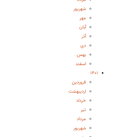
شهریور
مهر
آبان
آذر
دی
بهمن
اسفند
1401
فروردین
اردیبهشت
خرداد
تیر
مرداد
شهریور