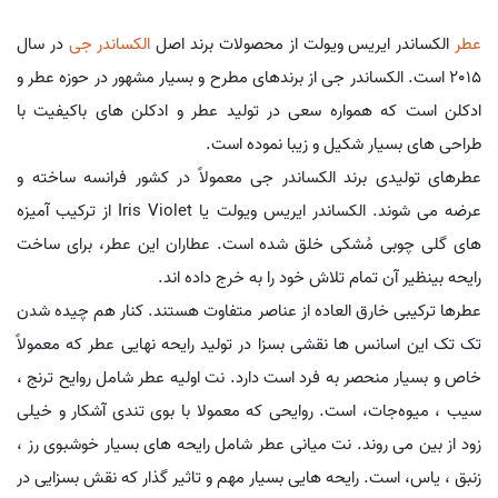
عطر
الکساندر ایریس ویولت از محصولات برند اصل
الکساندر جی
در سال
2015 است. الکساندر جی از برندهای مطرح و بسیار مشهور در حوزه عطر و
ادکلن است که همواره سعی در تولید عطر و ادکلن های باکیفیت با
طراحی های بسیار شکیل و زیبا نموده است.
عطرهای تولیدی برند الکساندر جی معمولاً در کشور فرانسه ساخته و
عرضه می شوند. الکساندر ایریس ویولت یا Iris Violet از ترکیب آمیزه
های گلی چوبی مُشکی خلق شده است. عطاران این عطر، برای ساخت
رایحه بینظیر آن تمام تلاش خود را به خرج داده اند.
عطرها ترکیبی خارق العاده از عناصر متفاوت هستند. کنار هم چیده شدن
تک تک این اسانس ها نقشی بسزا در تولید رایحه نهایی عطر که معمولاً
خاص و بسیار منحصر به فرد است دارد. نت اولیه عطر شامل روایح ترنج ،
سیب ، میوه‌جات، است. روایحی که معمولا با بوی تندی آشکار و خیلی
زود از بین می روند. نت میانی عطر شامل رایحه های بسیار خوشبوی رز ،
زنبق ، یاس، است. رایحه هایی بسیار مهم و تاثیر گذار که نقش بسزایی در