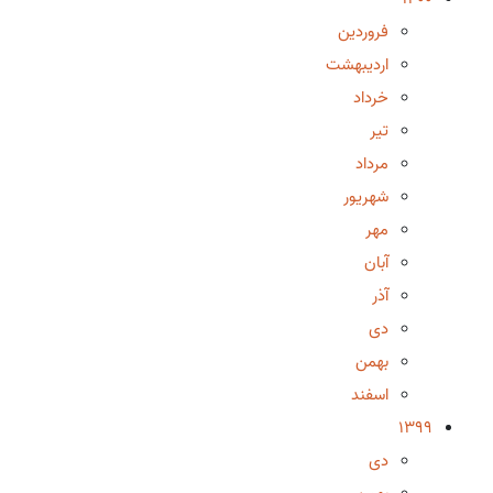
فروردین
اردیبهشت
خرداد
تیر
مرداد
شهریور
مهر
آبان
آذر
دی
بهمن
اسفند
1399
دی