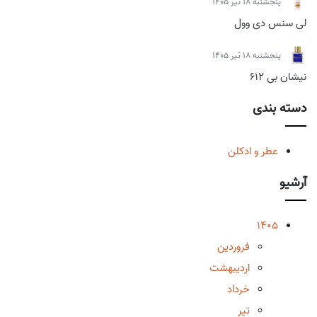
پنجشنبه 18 تیر 1405
لی سنس دی وول
پنجشنبه 18 تیر 1405
نیشان بی 612
دسته بندی
عطر و ادکلن
آرشیو
1405
فروردین
اردیبهشت
خرداد
تیر