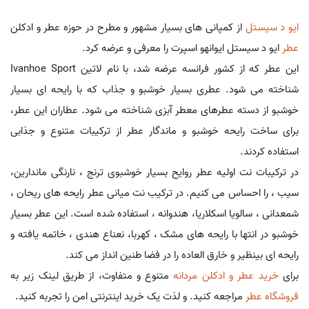
ایو د سیستل
از کمپانی های بسیار مشهور و مطرح در حوزه عطر و ادکلن
عطر
ایو د سیستل ایوانهو اسپرت را معرفی و عرضه کرد.
این عطر که از کشور فرانسه عرضه شد، با نام لاتین Ivanhoe Sport
شناخته می شود. عطری بسیار خوشبو و جذاب که با رایحه ای بسیار
خوشبو از دسته عطرهای معطر آبزی شناخته می شود. عطاران این عطر،
برای ساخت رایحه خوشبو و ماندگار عطر از ترکیبات متنوع و جذابی
استفاده کردند.
در ترکیبات نت اولیه عطر روایح بسیار خوشبوی ترنج ، نارنگی ماندارین،
سیب ، را احساس می کنیم. در ترکیب نت میانی عطر رایحه های ریحان ،
شمعدانی ، سالویا اسکلاریا، هندوانه ، استفاده شده است. این عطر بسیار
خوشبو در انتها با رایحه های مشک ، کهربا، نعناع هندی ، خاتمه یافته و
رایحه ای بینظیر و خارق العاده را در فضا طنین انداز می کند.
برای
خرید عطر و ادکلن مردانه
متنوع و متفاوت، از طریق لینک زیر به
فروشگاه عطر
مراجعه کنید. و لذت یک خرید اینترنتی امن را تجربه کنید.