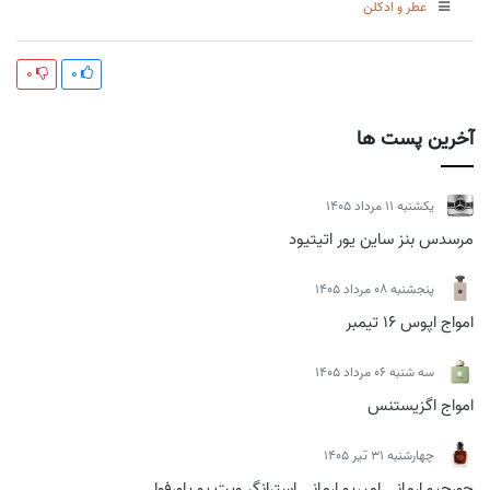
عطر و ادکلن
0
0
آخرین پست ها
يكشنبه 11 مرداد 1405
مرسدس بنز ساین یور اتیتیود
پنجشنبه 08 مرداد 1405
امواج اپوس 16 تیمبر
سه شنبه 06 مرداد 1405
امواج اگزیستنس
چهارشنبه 31 تیر 1405
جورجیو ارمانی امپریو ارمانی استرانگر ویت یو پاورفولی