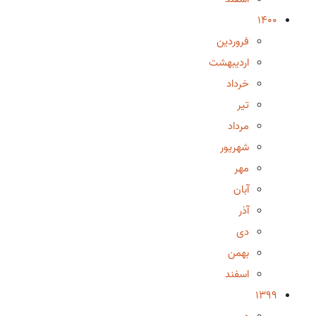
1400
فروردین
اردیبهشت
خرداد
تیر
مرداد
شهریور
مهر
آبان
آذر
دی
بهمن
اسفند
1399