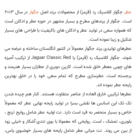
عطر
جگوار کلاسیک رد (قرمز) از محصولات برند اصل
جگوار
در سال 2013
است. جگوار از برندهای مطرح و بسیار مشهور در حوزه عطر و ادکلن است
که همواره سعی در تولید عطر و ادکلن های باکیفیت با طراحی های بسیار
شکیل و زیبا نموده است.
عطرهای تولیدی برند جگوار معمولاً در کشور انگلستان ساخته و عرضه می
شوند. جگوار کلاسیک رد (قرمز) یا Jaguar Classic Red از ترکیب آمیزه
های چوبی معطر خلق شده است. کارین دوبری از عطاران بسیار هنرمند و
برجسته است. عطرسازی مطرح که تمام سعی خود را در خلق بهترین
رایحه عطر نموده اند.
عطرها ترکیبی خارق العاده از عناصر متفاوت هستند. کنار هم چیده شدن
تک تک این اسانس ها نقشی بسزا در تولید رایحه نهایی عطر که معمولاً
خاص و بسیار منحصر به فرد است دارد. نت اولیه عطر شامل روایح ترنج ،
بلوبری، تمشک ، است. روایحی که معمولا با بوی تندی آشکار و خیلی زود
از بین می روند. نت میانی عطر شامل رایحه های بسیار خوشبوی یاس،