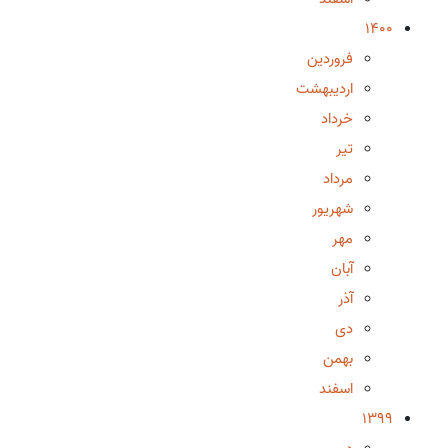
1400
فروردین
اردیبهشت
خرداد
تیر
مرداد
شهریور
مهر
آبان
آذر
دی
بهمن
اسفند
1399