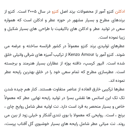
ادکلن
کنزو آمور از محصولات برند اصل
کنزو
در سال 2005 است. کنزو از
برندهای مطرح و بسیار مشهور در حوزه عطر و ادکلن است که همواره
سعی در تولید عطر و ادکلن های باکیفیت با طراحی های بسیار شکیل و
زیبا نموده است.
عطرهای تولیدی برند کنزو معمولاً در کشور فرانسه ساخته و عرضه می
شوند. کنزو آمور یا Kenzo Amour از ترکیب آمیزه های شرقی وانیلی خلق
شده است. الیور کرسپ، دافنه بوژه از عطاران بسیار هنرمند و برجسته
است. عطرسازی مطرح که تمام سعی خود را در خلق بهترین رایحه عطر
نموده اند.
عطرها ترکیبی خارق العاده از عناصر متفاوت هستند. کنار هم چیده شدن
تک تک این اسانس ها نقشی بسزا در تولید رایحه نهایی عطر که معمولاً
خاص و بسیار منحصر به فرد است دارد. نت اولیه عطر شامل روایح چای ،
برنج ، است. روایحی که معمولا با بوی تندی آشکار و خیلی زود از بین می
روند. نت میانی عطر شامل رایحه های بسیار خوشبوی گل آفتاب پرست،