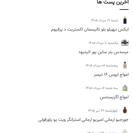
آخرین پست ها
شنبه 17 مرداد 1405
ایکس نیهیلو بلو تالیسمان اکستریت د پرفیوم
يكشنبه 11 مرداد 1405
مرسدس بنز ساین یور اتیتیود
پنجشنبه 08 مرداد 1405
امواج اپوس 16 تیمبر
سه شنبه 06 مرداد 1405
امواج اگزیستنس
چهارشنبه 31 تیر 1405
جورجیو ارمانی امپریو ارمانی استرانگر ویت یو پاورفولی