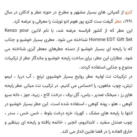
کنزو
از کمپانی های بسیار مشهور و مطرح در حوزه عطر و ادکلن در سال
1991،
عطر
گیفت ست کنزو پور هوم ادو تویلت را معرفی و عرضه کرد.
این عطر که از کشور فرانسه عرضه شد، با نام لاتین Kenzo pour
Homme EDT Gift Set شناخته می شود. عطری بسیار خوشبو و جذاب
که با رایحه ای بسیار خوشبو از دسته عطرهای معطر آبزی شناخته می
شود. عطاران این عطر، برای ساخت رایحه خوشبو و ماندگار عطر از ترکیبات
متنوع و جذابی استفاده کردند.
در ترکیبات نت اولیه عطر روایح بسیار خوشبوی ترنج ، آب دریا ، لیمو
ترش، چوب ماهون، را احساس می کنیم. در ترکیب نت میانی عطر رایحه
های رز ، میخک صدپر ، یاس، گل برف ، درخت کاج ، زیره، جوز ، دانه سرو
کوهی ، هلو ، پونه کوهی ، استفاده شده است. این عطر بسیار خوشبو در
انتها با رایحه های مشک ، کهربا، خزه درخت بلوط ، خس خس ، سدر ،
چوب صندل سفید ، لابدانیوم، انجیر ، خاتمه یافته و رایحه ای بینظیر و
خارق العاده را در فضا طنین انداز می کند.