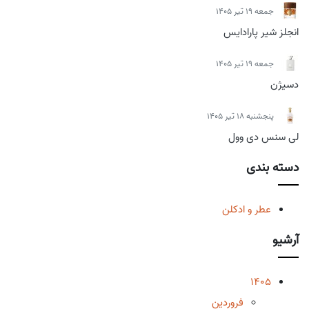
جمعه 19 تیر 1405
انجلز شیر پارادایس
جمعه 19 تیر 1405
دسیژن
پنجشنبه 18 تیر 1405
لی سنس دی وول
دسته بندی
عطر و ادکلن
آرشیو
1405
فروردین