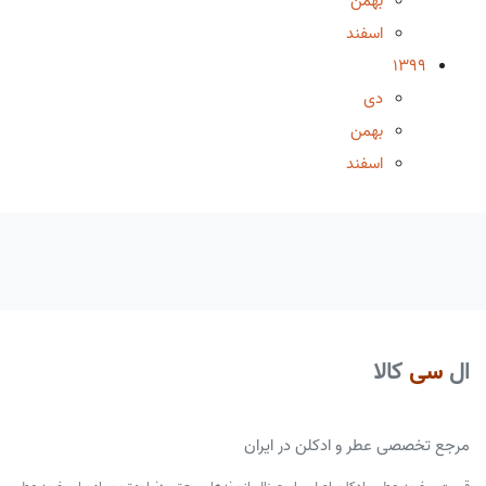
بهمن
اسفند
1399
دی
بهمن
اسفند
ال
سی
کالا
مرجع تخصصی عطر و ادکلن در ایران