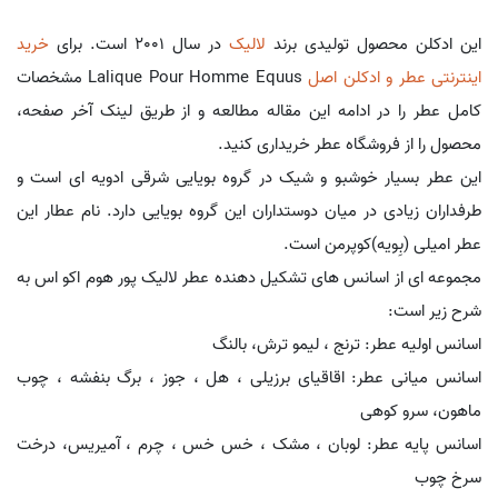
این ادکلن محصول تولیدی برند
لالیک
در سال 2001 است. برای
خرید
اینترنتی عطر و ادکلن اصل
Lalique Pour Homme Equus مشخصات
کامل عطر را در ادامه این مقاله مطالعه و از طریق لینک آخر صفحه،
محصول را از فروشگاه عطر خریداری کنید.
این عطر بسیار خوشبو و شیک در گروه بویایی شرقی ادویه ای است و
طرفداران زیادی در میان دوستداران این گروه بویایی دارد. نام عطار این
عطر امیلی (بِویه)کوپرمن است.
مجموعه ای از اسانس های تشکیل دهنده عطر لالیک پور هوم اکو اس به
شرح زیر است:
اسانس اولیه عطر: ترنج ، لیمو ترش، بالنگ
اسانس میانی عطر: اقاقیای برزیلی ، هل ، جوز ، برگ بنفشه ، چوب
ماهون، سرو کوهی
اسانس پایه عطر: لوبان ، مشک ، خس خس ، چرم ، آمیریس، درخت
سرخ چوب