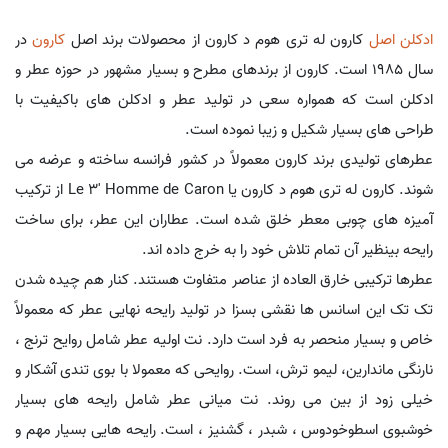
ادکلن اصل
کارون له تری هوم د کارون از محصولات برند اصل
کارون
در
سال 1985 است. کارون از برندهای مطرح و بسیار مشهور در حوزه عطر و
ادکلن است که همواره سعی در تولید عطر و ادکلن های باکیفیت با
طراحی های بسیار شکیل و زیبا نموده است.
عطرهای تولیدی برند کارون معمولاً در کشور فرانسه ساخته و عرضه می
شوند. کارون له تری هوم د کارون یا Le 3' Homme de Caron از ترکیب
آمیزه های چوبی معطر خلق شده است. عطاران این عطر، برای ساخت
رایحه بینظیر آن تمام تلاش خود را به خرج داده اند.
عطرها ترکیبی خارق العاده از عناصر متفاوت هستند. کنار هم چیده شدن
تک تک این اسانس ها نقشی بسزا در تولید رایحه نهایی عطر که معمولاً
خاص و بسیار منحصر به فرد است دارد. نت اولیه عطر شامل روایح ترنج ،
نارنگی ماندارین، لیمو ترش، است. روایحی که معمولا با بوی تندی آشکار و
خیلی زود از بین می روند. نت میانی عطر شامل رایحه های بسیار
خوشبوی اسطوخودوس ، شبدر ، گشنیز ، است. رایحه هایی بسیار مهم و