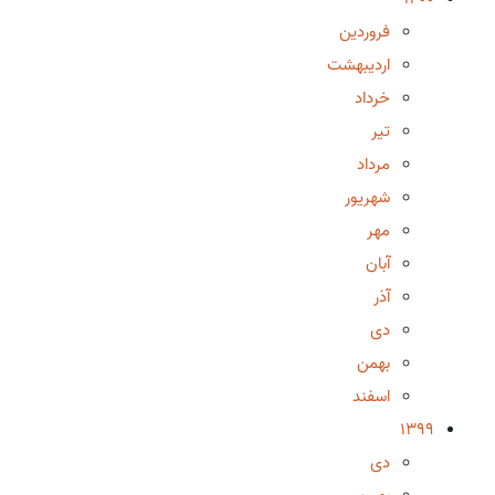
فروردین
اردیبهشت
خرداد
تیر
مرداد
شهریور
مهر
آبان
آذر
دی
بهمن
اسفند
1399
دی