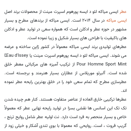
عطر
ایسی میاکه لئو د ایسه پورهوم اسپرت مینت از محصولات برند اصل
ایسی میاکه
در سال 2014 است. ایسی میاکه از برندهای مطرح و بسیار
مشهور در حوزه عطر و ادکلن است که همواره سعی در تولید عطر و ادکلن
های باکیفیت با طراحی های بسیار شکیل و زیبا نموده است.
عطرهای تولیدی برند ایسی میاکه معمولاً در کشور ژاپن ساخته و عرضه
می شوند. ایسی میاکه لئو د ایسه پورهوم اسپرت مینت یا L'Eau d'Issey
Pour Homme Sport Mint از ترکیب آمیزه های مرکباتی معطر خلق
شده است. آلبرتو موریلاس از عطاران بسیار هنرمند و برجسته است.
عطرسازی مطرح که تمام سعی خود را در خلق بهترین رایحه عطر نموده
اند.
عطرها ترکیبی خارق العاده از عناصر متفاوت هستند. کنار هم چیده شدن
تک تک این اسانس ها نقشی بسزا در تولید رایحه نهایی عطر که معمولاً
خاص و بسیار منحصر به فرد است دارد. نت اولیه عطر شامل روایح ترنج ،
گریپ فروت ، است. روایحی که معمولا با بوی تندی آشکار و خیلی زود از