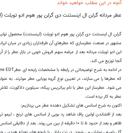
آنچه در این مطلب خواهید خواند
عطر مردانه گرلن ال اینستنت دی گرلن پور هوم ادو تویلت (
گرلن ال اینستنت دی گرلن پور هوم ادو تویلت (لینستنت) محصول تولید شده در سال
مشهور در صنعت عطرسازی که عطرهای آن طرفداران زیادی در میان ایرانی
این ادو تویلت مردانه بعد از عرضه سهم فروش خوبی در بازار عطر را از 
آنجا توزیع می کند.
که عطرها را می سازند، در تعیین نوع گروه بویایی عطر موثرند. به عن
می شود. عطرساز این عطر با نام بیاتریس پیکه، سیلوین دلاکورت، تلاش 
عطر به کار برده است.
اکنون به شرح اسانس های تشکیل دهنده عطر می پردازیم:
بعد از افشاندن اولین پاف شاهد رد بویی از اسانس های ترنج ، لیمو تر
ظاهر و بعد از حدود 5 تا 10 دقیقه از بین می روند. بع
گل بامیه ، نمایان می شوند. در نت پایانی با رایحه های نعناع هندی ، 