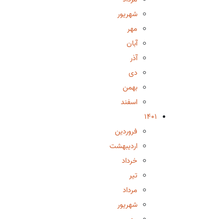
شهریور
مهر
آبان
آذر
دی
بهمن
اسفند
1401
فروردین
اردیبهشت
خرداد
تیر
مرداد
شهریور