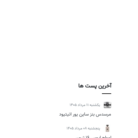
آخرین پست ها
يكشنبه 11 مرداد 1405
مرسدس بنز ساین یور اتیتیود
پنجشنبه 08 مرداد 1405
امواج اپوس 16 تیمبر