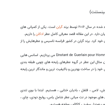
لینستنت)
 2016 توسط برند
گرلن
است. یکی از کمپانی های
ان دارد. در این مقاله قصد معرفی کامل عطر
ادکلن
را داریم.
آن خود کرد. برند گرلن در کشور فرانسه تاسیس و عطرهایش را از
در ادامه به شرح توضیحاتی در رابطه با مشخصات رایحه ای عطرL'Instant de Guerlain pour Homme EDT می پردازیم. اسانس هایی
وان مثال این عطر در گروه عطرهای رایحه های چوبی طبقه بندی
خود را در ساخت بهترین و باکیفیت ترین و ماندگار ترین رایحه
ش، لامی ، فلفل ، بادیان ختایی ، هستیم. ابتدا با بوی تندی
د از دقایقی اسانس های موجود در نت میانی عطر شامل یاس، روایح دودی، چای ،
چوب صندل سفید ، کاکائو ، مواجه هستیم.