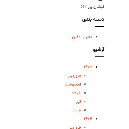
نیشان بی 612
دسته بندی
عطر و ادکلن
آرشیو
1405
فروردین
اردیبهشت
خرداد
تیر
مرداد
1404
فروردین