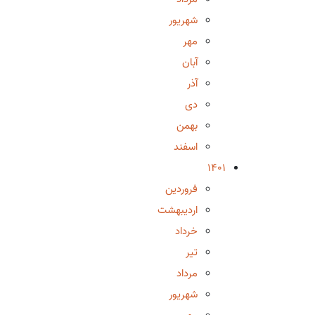
شهریور
مهر
آبان
آذر
دی
بهمن
اسفند
1401
فروردین
اردیبهشت
خرداد
تیر
مرداد
شهریور