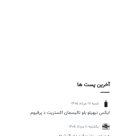
آخرین پست ها
شنبه 17 مرداد 1405
ایکس نیهیلو بلو تالیسمان اکستریت د پرفیوم
يكشنبه 11 مرداد 1405
مرسدس بنز ساین یور اتیتیود