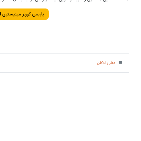
پاریس کورنر مینیستری 
عطر و ادکلن