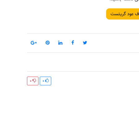
اف عود گریتست
0
0