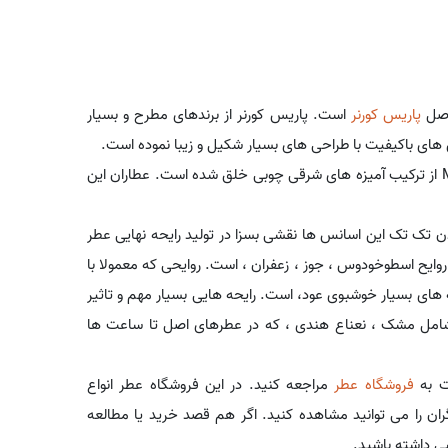
اصل
پاریس کورنر
است. پاریس کورنر از برندهای مطرح و بسیار
 های باکیفیت با طراحی های بسیار شکیل و زیبا نموده است.
پاریس کورنر مینیستری اف عود گریتست یا Ministry of Oud Greatest از ترکیب آمیزه های شرقی چوبی خلق شده است. عطاران این
ن تک تک این اسانس ها نقشی بسزا در تولید رایحه نهایی عطر
وایح اسطوخودوس ، جوز ، زعفران ، است. روایحی که معمولا با
 های بسیار خوشبوی عود، است. رایحه هایی بسیار مهم و تاثیر
ی شامل مشک ، نعناع هندی ، که در عطرهای اصل تا ساعت ها
ت به
فروشگاه عطر
مراجعه کنید. در این فروشگاه عطر انواع
 گران را می توانید مشاهده کنید. اگر هم قصد خرید یا مطالعه
ی داشته باشید.