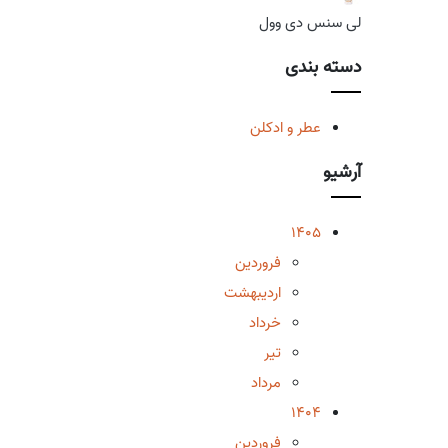
لی سنس دی وول
دسته بندی
عطر و ادکلن
آرشیو
1405
فروردین
اردیبهشت
خرداد
تیر
مرداد
1404
فروردین