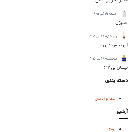
انجلز شیر پارادایس
جمعه 19 تیر 1405
دسیژن
پنجشنبه 18 تیر 1405
لی سنس دی وول
پنجشنبه 18 تیر 1405
نیشان بی 612
دسته بندی
عطر و ادکلن
آرشیو
1405