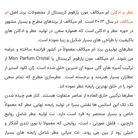
عطر و ادکلن
ام میکالف مون پارفوم کریستال از محصولات برند اصل
ام
میکالف
در سال 2013 است. ام میکالف از برندهای مطرح و بسیار مشهور
در حوزه عطر و ادکلن است که همواره سعی در تولید عطر و ادکلن های
باکیفیت با طراحی های بسیار شکیل و زیبا نموده است.
عطرهای تولیدی برند ام میکالف معمولاً در کشور فرانسه ساخته و عرضه
می شوند. ام میکالف مون پارفوم کریستال یا Mon Parfum Cristal از
ترکیب آمیزه های گلی میوه ای شیرین خلق شده است. ژان کلود استیر از
عطاران بسیار هنرمند و برجسته است. عطرسازی مطرح که تمام سعی
خود را در خلق بهترین رایحه عطر نموده اند.
عطرها ترکیبی خارق العاده از عناصر متفاوت هستند. کنار هم چیده شدن
تک تک این اسانس ها نقشی بسزا در تولید رایحه نهایی عطر که معمولاً
خاص و بسیار منحصر به فرد است دارد. نت اولیه عطر شامل روایح
دارچین ، فلفل صورتی ، است. روایحی که معمولا با بوی تندی آشکار و
خیلی زود از بین می روند. نت میانی عطر شامل رایحه های بسیار