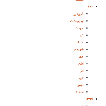
1400
فروردین
اردیبهشت
خرداد
تیر
مرداد
شهریور
مهر
آبان
آذر
دی
بهمن
اسفند
1399