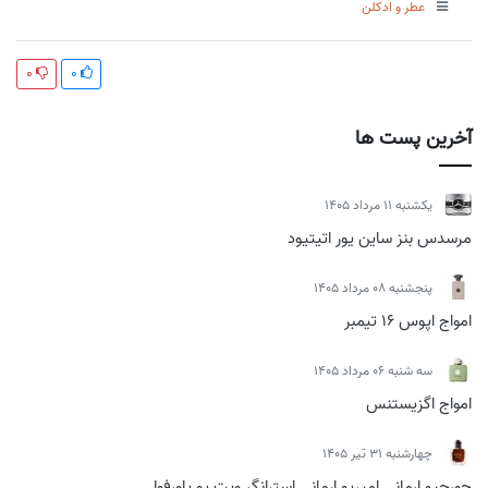
عطر و ادکلن
0
0
آخرین پست ها
يكشنبه 11 مرداد 1405
مرسدس بنز ساین یور اتیتیود
پنجشنبه 08 مرداد 1405
امواج اپوس 16 تیمبر
سه شنبه 06 مرداد 1405
امواج اگزیستنس
چهارشنبه 31 تیر 1405
جورجیو ارمانی امپریو ارمانی استرانگر ویت یو پاورفولی