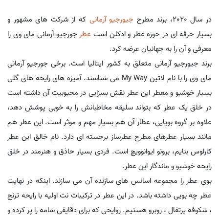
در سال 2020، برند مطرح
جیورجیو آرمانی
که از شرکت های مشهور و
بسیار حرفه ای در حوزه عطر و ادکلن است
عطر
جورجیو آرمانی مای وی را
معرفی و آن را به جهانیان عرضه کرد.
برند جیورجیو آرمانی متعلق به کشور ایتالیا است. برخی جورجیو آرمانی
مای وی را با نام لاتین My Way می شناسند. آمیزه های رایحه های گلی
بسیار خوشبو و معطر این عطر نقش بسزایی در محبوبیت آن داشته است
در خلق یک عطر که بتواند سلیقه مخاطبانش را به خوبی پوشش دهد،
علاوه بر گروه بویایی، عطار آن هم بسیار مهم و موثر است. این عطر هم
مانند بسیار عطرهای مطرح عطرساز برجسته ای دارد. نام خالق این عطر
کارلوس بنایم، برونو ایوانوویچ است. فردی بسیار حاذق و هنرمند در خلق
رایحه خوشبو و ماندگار این عطر.
بوی عطر را مجموعه اسانس های سازنده آن می سازند. اینکه در نهایت
عطر چه بویی داشته باشد. در این عطر در ترکیبات نت اولیه با رایحه ترنج
، شکوفه پرتقال ، روبرو هستیم. روایحی که برای دقایقی شامه را پر کرده و