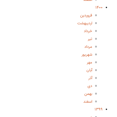
1400
فروردین
اردیبهشت
خرداد
تیر
مرداد
شهریور
مهر
آبان
آذر
دی
بهمن
اسفند
1399