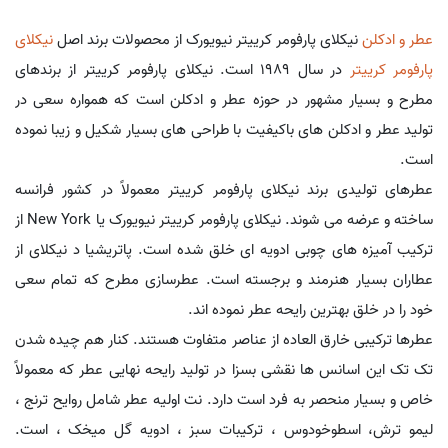
عطر و ادکلن
نیکلای پارفومر کرییتر نیویورک از محصولات برند اصل
نیکلای
پارفومر کرییتر
در سال 1989 است. نیکلای پارفومر کرییتر از برندهای
مطرح و بسیار مشهور در حوزه عطر و ادکلن است که همواره سعی در
تولید عطر و ادکلن های باکیفیت با طراحی های بسیار شکیل و زیبا نموده
است.
عطرهای تولیدی برند نیکلای پارفومر کرییتر معمولاً در کشور فرانسه
ساخته و عرضه می شوند. نیکلای پارفومر کرییتر نیویورک یا New York از
ترکیب آمیزه های چوبی ادویه ای خلق شده است. پاتریشیا د نیکلای از
عطاران بسیار هنرمند و برجسته است. عطرسازی مطرح که تمام سعی
خود را در خلق بهترین رایحه عطر نموده اند.
عطرها ترکیبی خارق العاده از عناصر متفاوت هستند. کنار هم چیده شدن
تک تک این اسانس ها نقشی بسزا در تولید رایحه نهایی عطر که معمولاً
خاص و بسیار منحصر به فرد است دارد. نت اولیه عطر شامل روایح ترنج ،
لیمو ترش، اسطوخودوس ، ترکیبات سبز ، ادویه گل میخک ، است.