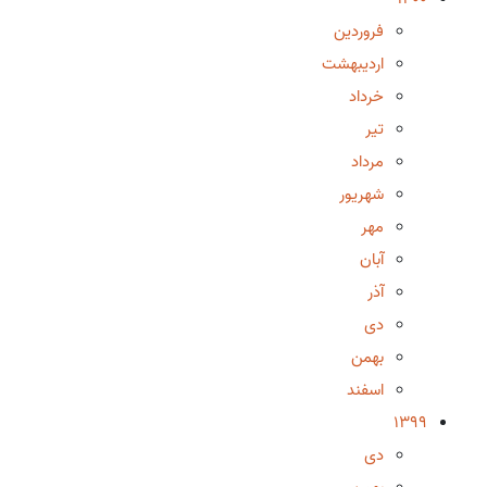
فروردین
اردیبهشت
خرداد
تیر
مرداد
شهریور
مهر
آبان
آذر
دی
بهمن
اسفند
1399
دی