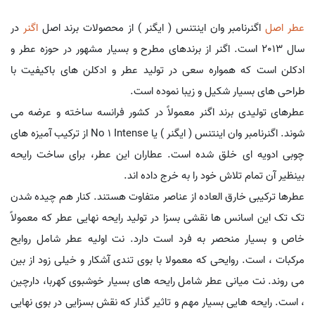
عطر اصل
اگنرنامبر وان اینتنس ( ایگنر ) از محصولات برند اصل
اگنر
در
سال 2013 است. اگنر از برندهای مطرح و بسیار مشهور در حوزه عطر و
ادکلن است که همواره سعی در تولید عطر و ادکلن های باکیفیت با
طراحی های بسیار شکیل و زیبا نموده است.
عطرهای تولیدی برند اگنر معمولاً در کشور فرانسه ساخته و عرضه می
شوند. اگنرنامبر وان اینتنس ( ایگنر ) یا No 1 Intense از ترکیب آمیزه های
چوبی ادویه ای خلق شده است. عطاران این عطر، برای ساخت رایحه
بینظیر آن تمام تلاش خود را به خرج داده اند.
عطرها ترکیبی خارق العاده از عناصر متفاوت هستند. کنار هم چیده شدن
تک تک این اسانس ها نقشی بسزا در تولید رایحه نهایی عطر که معمولاً
خاص و بسیار منحصر به فرد است دارد. نت اولیه عطر شامل روایح
مرکبات ، است. روایحی که معمولا با بوی تندی آشکار و خیلی زود از بین
می روند. نت میانی عطر شامل رایحه های بسیار خوشبوی کهربا، دارچین
، است. رایحه هایی بسیار مهم و تاثیر گذار که نقش بسزایی در بوی نهایی