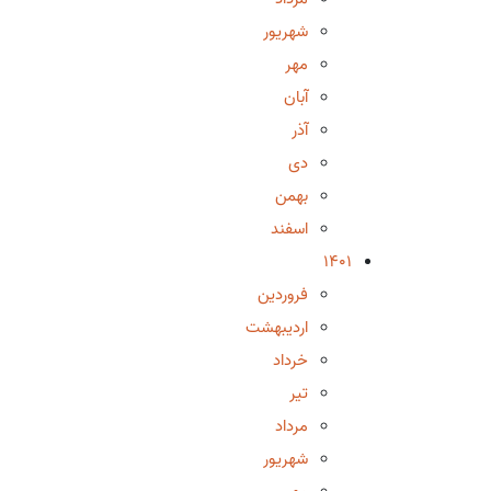
شهریور
مهر
آبان
آذر
دی
بهمن
اسفند
1401
فروردین
اردیبهشت
خرداد
تیر
مرداد
شهریور