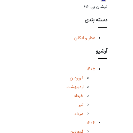
نیشان بی 612
دسته بندی
عطر و ادکلن
آرشیو
1405
فروردین
اردیبهشت
خرداد
تیر
مرداد
1404
فروردین