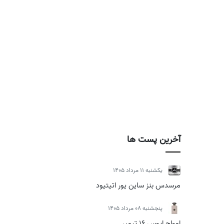
آخرین پست ها
يكشنبه 11 مرداد 1405
مرسدس بنز ساین یور اتیتیود
پنجشنبه 08 مرداد 1405
امواج اپوس 16 تیمبر