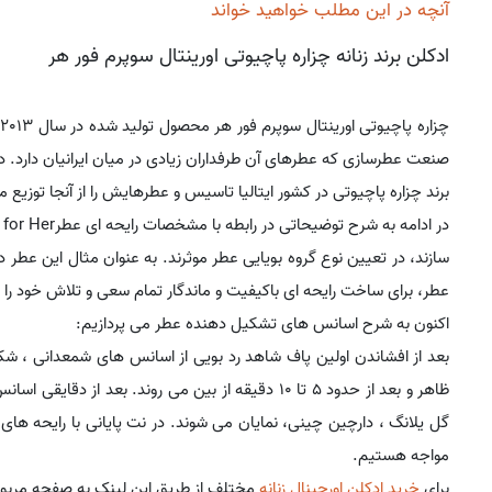
آنچه در این مطلب خواهید خواند
ادکلن برند زنانه چزاره پاچیوتی اورینتال سوپرم فور هر
چزاره پاچیوتی اورینتال سوپرم فور هر محصول تولید شده در سال 2013 توسط برند
صنعت عطرسازی که عطرهای آن طرفداران زیادی در میان ایرانیان دارد. 
برند چزاره پاچیوتی در کشور ایتالیا تاسیس و عطرهایش را از آنجا توزیع م
سازند، در تعیین نوع گروه بویایی عطر موثرند. به عنوان مثال این عط
عطر، برای ساخت رایحه ای باکیفیت و ماندگار تمام سعی و تلاش خود را به
اکنون به شرح اسانس های تشکیل دهنده عطر می پردازیم:
بعد از افشاندن اولین پاف شاهد رد بویی از اسانس های شمعدانی ، شکو
ظاهر و بعد از حدود 5 تا 10 دقیقه از بین می روند. بع
گل یلانگ ، دارچین چینی، نمایان می شوند. در نت پایانی با رایحه 
مواجه هستیم.
برای
خرید ادکلن اورجینال زنانه
مختلف از طریق این لینک به صفحه مربوط