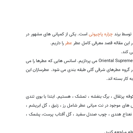
چزاره پاچیوتی
است. یکی از کمپانی های مشهور در
در این مقاله قصد معرفی کامل عطر
عطر
را داریم.
ی کند.
در ادامه به شرح توضیحاتی در رابطه با مشخصات رایحه ای عطرOriental Supreme for Her می پردازیم. اسانس هایی که عطرها را می
ر در گروه عطرهای شرقی گلی طبقه بندی می شود. عطرسازان این
 کار بسته اند.
فه پرتقال ، برگ بنفشه ، تمشک ، هستیم. ابتدا با بوی تندی
د از دقایقی اسانس های موجود در نت میانی عطر شامل رز ، زنبق ، گل ابریشم ،
های نعناع هندی ، چوب صندل سفید ، گل آفتاب پرست، پشمک ،
ه مراجعه کنید.