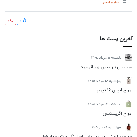
عطر و ادکلن
0
0
آخرین پست ها
يكشنبه 11 مرداد 1405
مرسدس بنز ساین یور اتیتیود
پنجشنبه 08 مرداد 1405
امواج اپوس 16 تیمبر
سه شنبه 06 مرداد 1405
امواج اگزیستنس
چهارشنبه 31 تیر 1405
جورجیو ارمانی امپریو ارمانی استرانگر ویت یو پاورفولی