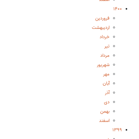
1400
فروردین
اردیبهشت
خرداد
تیر
مرداد
شهریور
مهر
آبان
آذر
دی
بهمن
اسفند
1399