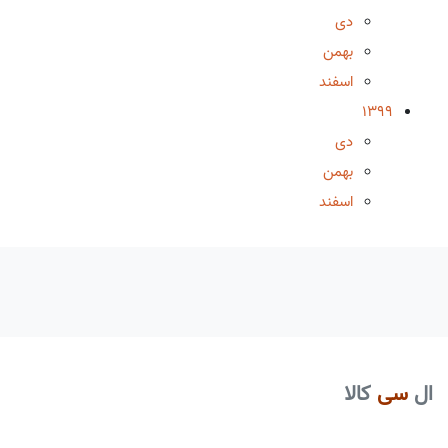
دی
بهمن
اسفند
1399
دی
بهمن
اسفند
ال
سی
کالا