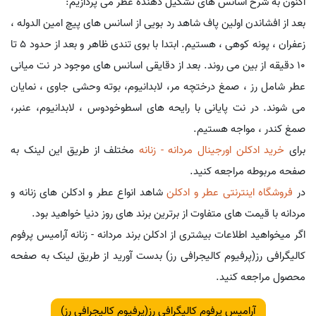
اکنون به شرح اسانس های تشکیل دهنده عطر می پردازیم:
بعد از افشاندن اولین پاف شاهد رد بویی از اسانس های پیچ امین الدوله ،
زعفران ، پونه کوهی ، هستیم. ابتدا با بوی تندی ظاهر و بعد از حدود 5 تا
10 دقیقه از بین می روند. بعد از دقایقی اسانس های موجود در نت میانی
عطر شامل رز ، صمغ درختچه مر، لابدانیوم، بوته وحشی جاوی ، نمایان
می شوند. در نت پایانی با رایحه های اسطوخودوس ، لابدانیوم، عنبر،
صمغ کندر ، مواجه هستیم.
برای
خرید ادکلن اورجینال مردانه - زنانه
مختلف از طریق این لینک به
صفحه مربوطه مراجعه کنید.
در
فروشگاه اینترنتی عطر و ادکلن
شاهد انواع عطر و ادکلن های زنانه و
مردانه با قیمت های متفاوت از برترین برند های روز دنیا خواهید بود.
اگر میخواهید اطلاعات بیشتری از ادکلن برند مردانه - زنانه آرامیس پرفوم
کالیگرافی رز(پرفیوم کالیجرافی رز) بدست آورید از طریق لینک به صفحه
محصول مراجعه کنید.
آرامیس پرفوم کالیگرافی رز(پرفیوم کالیجرافی رز)