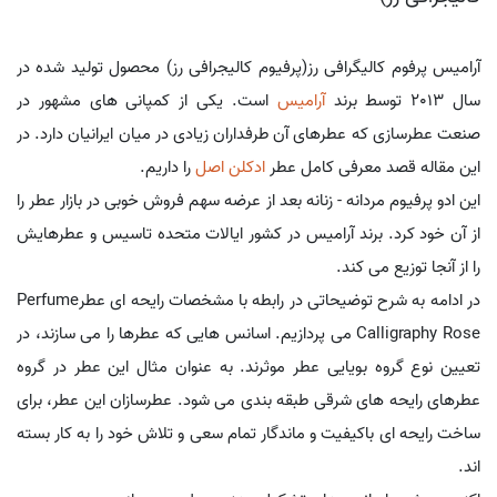
آرامیس پرفوم کالیگرافی رز(پرفیوم کالیجرافی رز) محصول تولید شده در
سال 2013 توسط برند
آرامیس
است. یکی از کمپانی های مشهور در
صنعت عطرسازی که عطرهای آن طرفداران زیادی در میان ایرانیان دارد. در
این مقاله قصد معرفی کامل عطر
ادکلن اصل
را داریم.
این ادو پرفیوم مردانه - زنانه بعد از عرضه سهم فروش خوبی در بازار عطر را
از آن خود کرد. برند آرامیس در کشور ایالات متحده تاسیس و عطرهایش
را از آنجا توزیع می کند.
در ادامه به شرح توضیحاتی در رابطه با مشخصات رایحه ای عطرPerfume
Calligraphy Rose می پردازیم. اسانس هایی که عطرها را می سازند، در
تعیین نوع گروه بویایی عطر موثرند. به عنوان مثال این عطر در گروه
عطرهای رایحه های شرقی طبقه بندی می شود. عطرسازان این عطر، برای
ساخت رایحه ای باکیفیت و ماندگار تمام سعی و تلاش خود را به کار بسته
اند.