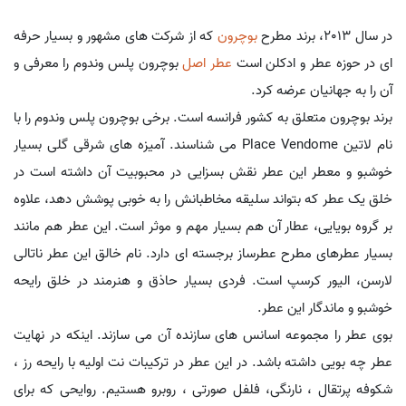
در سال 2013، برند مطرح
بوچرون
که از شرکت های مشهور و بسیار حرفه
ای در حوزه عطر و ادکلن است
عطر اصل
بوچرون پلس وندوم را معرفی و
آن را به جهانیان عرضه کرد.
برند بوچرون متعلق به کشور فرانسه است. برخی بوچرون پلس وندوم را با
نام لاتین Place Vendome می شناسند. آمیزه های شرقی گلی بسیار
خوشبو و معطر این عطر نقش بسزایی در محبوبیت آن داشته است در
خلق یک عطر که بتواند سلیقه مخاطبانش را به خوبی پوشش دهد، علاوه
بر گروه بویایی، عطار آن هم بسیار مهم و موثر است. این عطر هم مانند
بسیار عطرهای مطرح عطرساز برجسته ای دارد. نام خالق این عطر ناتالی
لارسن، الیور کرسپ است. فردی بسیار حاذق و هنرمند در خلق رایحه
خوشبو و ماندگار این عطر.
بوی عطر را مجموعه اسانس های سازنده آن می سازند. اینکه در نهایت
عطر چه بویی داشته باشد. در این عطر در ترکیبات نت اولیه با رایحه رز ،
شکوفه پرتقال ، نارنگی، فلفل صورتی ، روبرو هستیم. روایحی که برای