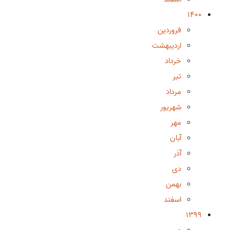
1400
فروردین
اردیبهشت
خرداد
تیر
مرداد
شهریور
مهر
آبان
آذر
دی
بهمن
اسفند
1399