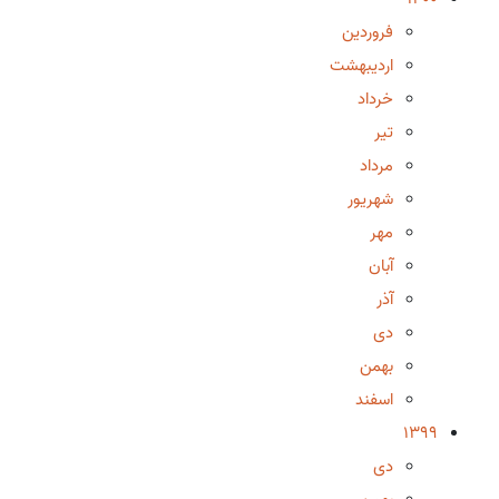
فروردین
اردیبهشت
خرداد
تیر
مرداد
شهریور
مهر
آبان
آذر
دی
بهمن
اسفند
1399
دی