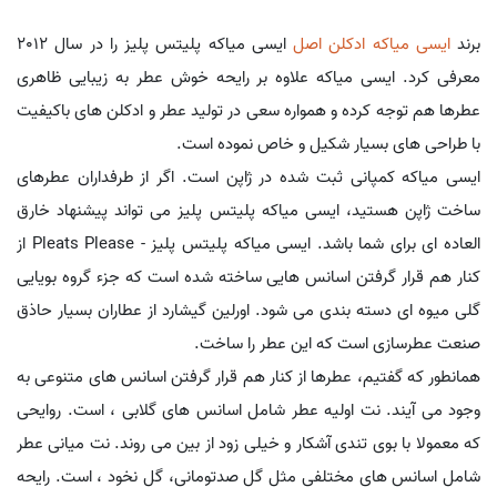
برند
ایسی میاکه
ادکلن اصل
ایسی میاکه پلیتس پلیز را در سال 2012
معرفی کرد. ایسی میاکه علاوه بر رایحه خوش عطر به زیبایی ظاهری
عطرها هم توجه کرده و همواره سعی در تولید عطر و ادکلن های باکیفیت
با طراحی های بسیار شکیل و خاص نموده است.
ایسی میاکه کمپانی ثبت شده در ژاپن است. اگر از طرفداران عطرهای
ساخت ژاپن هستید، ایسی میاکه پلیتس پلیز می تواند پیشنهاد خارق
العاده ای برای شما باشد. ایسی میاکه پلیتس پلیز - Pleats Please از
کنار هم قرار گرفتن اسانس هایی ساخته شده است که جزء گروه بویایی
گلی میوه ای دسته بندی می شود. اورلین گیشارد از عطاران بسیار حاذق
صنعت عطرسازی است که این عطر را ساخت.
همانطور که گفتیم، عطرها از کنار هم قرار گرفتن اسانس های متنوعی به
وجود می آیند. نت اولیه عطر شامل اسانس های گلابی ، است. روایحی
که معمولا با بوی تندی آشکار و خیلی زود از بین می روند. نت میانی عطر
شامل اسانس های مختلفی مثل گل صدتومانی، گل نخود ، است. رایحه