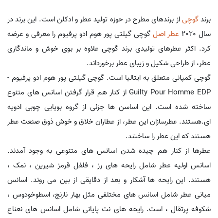
برند
گوچی
از برندهای مطرح در حوزه تولید عطر و ادکلن است. این برند در
سال 2020
عطر اصل
گوچی گیلتی پور هوم ادو پرفیوم را معرفی و عرضه
کرد. اکثر عطرهای تولیدی برند گوچی علاوه بر بوی خوش و ماندگاری
عطر، از طراحی شکیل و زیبای عطر برخورداند.
گوچی کمپانی متعلق به ایتالیا است. گوچی گیلتی پور هوم ادو پرفیوم -
Guilty Pour Homme EDP از کنار هم قرار گرفتن اسانس های متنوع
ساخته شده است. این اساسن ها جزئی از گروه بویایی چوبی ادویه
ای.هستند. عطرسازان این عطر، از عطاران خلاق و خوش ذوق صنعت عطر
هستند که این عطر را ساختند.
عطرها از کنار هم چیده شدن اسانس های متنوعی به وجود آمدند.
اسانس اولیه عطر شامل رایحه های رز ، فلفل قرمز شیرین ، نمک ،
هستند. این رایحه ها آشکار و بعد از دقایقی از بین می روند. اسانس
میانی عطر شامل اسانس های مختلفی مثل بهار نارنج، اسطوخودوس ،
شکوفه پرتقال ، است. رایحه های نت پایانی شامل اسانس های نعناع