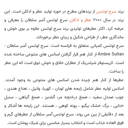
برند
سرج لوتنس
از برندهای مطرح در حوزه تولید عطر و ادکلن است. این
برند در سال 2000
عطر و ادکلن
سرج لوتنس آمبر سلطان را معرفی و
عرضه کرد. اکثر عطرهای تولیدی برند سرج لوتنس علاوه بر بوی خوش و
ماندگاری عطر، از طراحی شکیل و زیبای عطر برخورداند.
سرج لوتنس کمپانی متعلق به فرانسه است. سرج لوتنس آمبر سلطان -
Ambre Sultan از کنار هم قرار گرفتن اسانس های متنوعی ساخته شده
است. کریستوفر شیلدریک از عطاران خلاق و خوش ذوق است که این عطر
را ساخت.
عطرها از کنار هم چیده شدن اسانس های متنوعی به وجود آمدند.
اسانس اولیه عطر شامل رایحه های لوبان ، کهربا، وانیل ، نعناع هندی ،
چوب صندل سفید ، صمغ درختچه مر، گشنیز ، صمغ گیاهی ، سنبل
ختایی ، برگ خشک برگبو ، پونه کوهی ، هستند. این رایحه ها آشکار و
بعد از دقایقی از بین می روند. سرج لوتنس آمبر سلطان از عطرهای گرم و
فوق العاده جذاب است و انتخاب بسیار مناسبی برای شیک پوشان است.