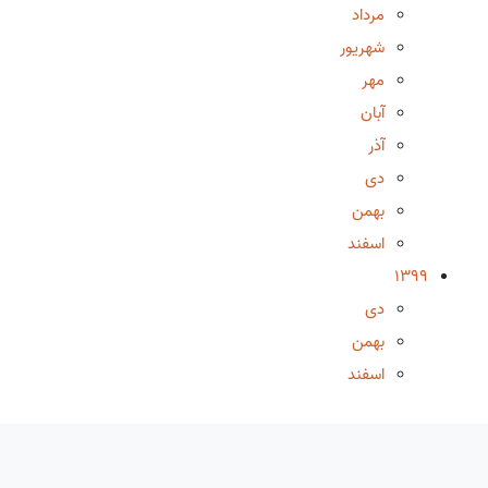
مرداد
شهریور
مهر
آبان
آذر
دی
بهمن
اسفند
1399
دی
بهمن
اسفند