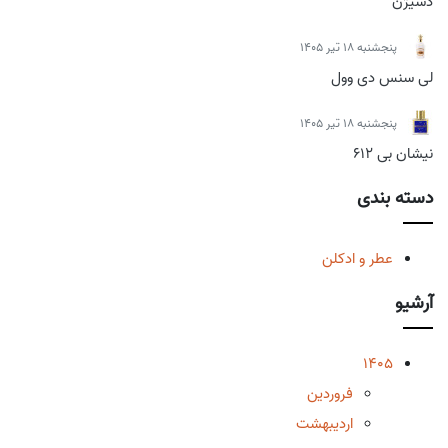
دسیژن
پنجشنبه 18 تیر 1405
لی سنس دی وول
پنجشنبه 18 تیر 1405
نیشان بی 612
دسته بندی
عطر و ادکلن
آرشیو
1405
فروردین
اردیبهشت